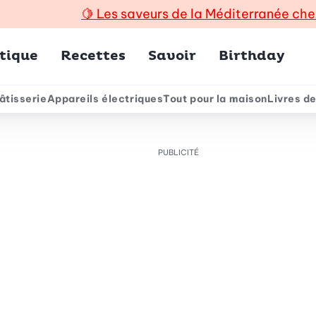
🍋
Les saveurs de la Méditerranée che
incipal
tique
Recettes
Savoir
Birthday
âtisserie
Appareils électriques
Tout pour la maison
Livres de
e
PUBLICITÉ