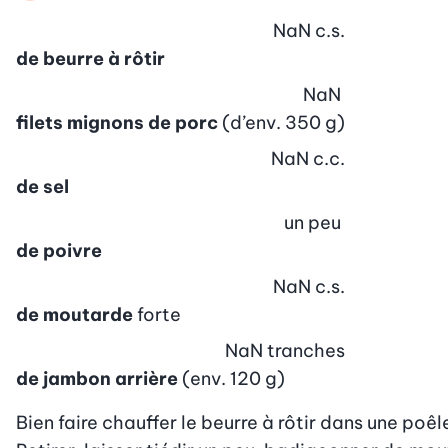
NaN
c.s.
de beurre à rôtir
NaN
filets mignons de porc
(d’env. 350 g)
NaN
c.c.
de sel
un peu
de poivre
NaN
c.s.
de moutarde
forte
NaN
tranches
de jambon arrière
(env. 120 g)
Bien faire chauffer le beurre à rôtir dans une poêle