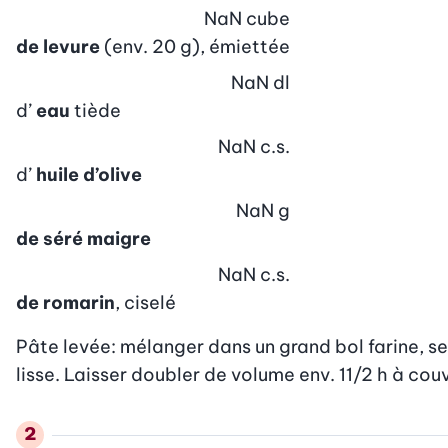
NaN
cube
de levure
(env. 20 g), émiettée
NaN
dl
d’
eau
tiède
NaN
c.s.
d’
huile d’olive
NaN
g
de séré maigre
NaN
c.s.
de romarin
, ciselé
Pâte levée: mélanger dans un grand bol farine, sel 
lisse. Laisser doubler de volume env. 11/2 h à co