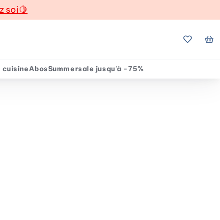
z soi
🍋
Mes favo
Mo
 cuisine
Abos
Summersale jusqu'à -75%