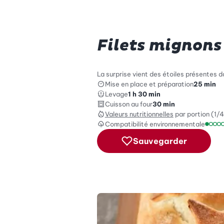
Filets mignons
La surprise vient des étoiles présentes da
Mise en place et préparation
25 min
Levage
1 h 30 min
Cuisson au four
30 min
Valeurs nutritionnelles
par portion (1/4
Compatibilité environnementale
Échel
Sauvegarder