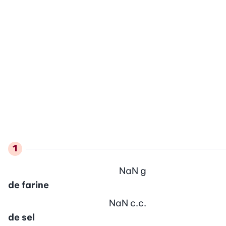
NaN
g
de farine
NaN
c.c.
de sel