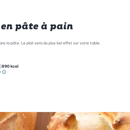
 en pâte à pain
ns la pâte. Le plat sera du plus bel effet sur votre table.
)
890
kcal
Information sur l’échelle Green Betty
le de compatibilité environnementale: 1 sur 5