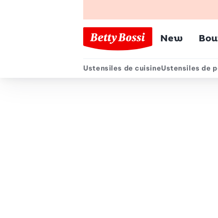
Menu pr
New
Bou
Ustensiles de cuisine
Ustensiles de p
Menu secondair