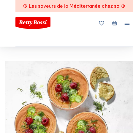
🍋
Les saveurs de la Méditerranée chez soi
🍋
Mes favoris
Mon pani
Me