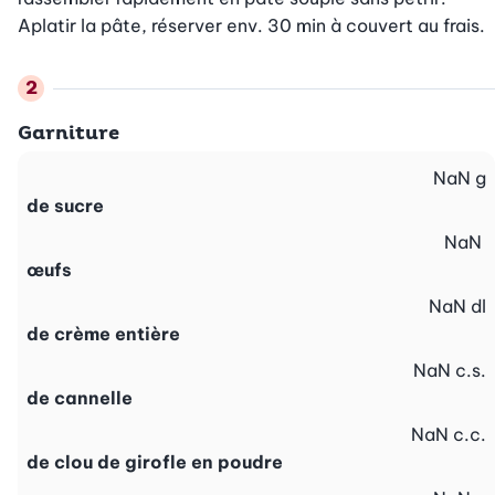
Aplatir la pâte, réserver env. 30 min à couvert au frais.
Garniture
NaN
g
de sucre
NaN
œufs
NaN
dl
de crème entière
NaN
c.s.
de cannelle
NaN
c.c.
de clou de girofle en poudre