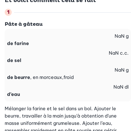
Et voici comment cela se fait
Pâte à gâteau
NaN
g
de farine
NaN
c.c.
de sel
NaN
g
de beurre
, en morceaux,froid
NaN
dl
d’eau
Mélanger la farine et le sel dans un bol. Ajouter le 
beurre, travailler à la main jusqu’à obtention d’une 
masse uniformément grumeleuse. Ajouter l’eau, 
rassembler rapidement en pâte souple sans pétrir. 