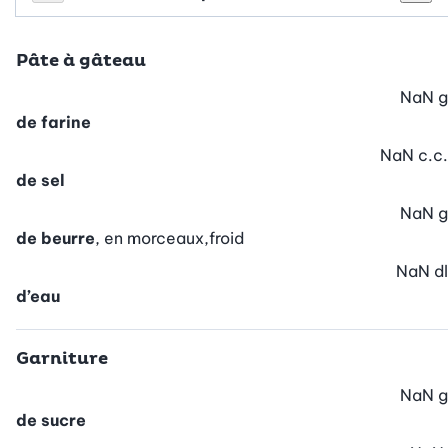
Personnes
Réduire le nombre de personnes
Augm
Pâte à gâteau
NaN
g
de farine
NaN
c.c.
de sel
NaN
g
de beurre
, en morceaux,froid
NaN
dl
d’eau
Garniture
NaN
g
de sucre