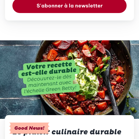
S'abonner à la newsletter
Good News!
Le plaisir culinaire durable