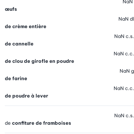
NaN
œufs
NaN
dl
de crème entière
NaN
c.s.
de cannelle
NaN
c.c.
de clou de girofle en poudre
NaN
g
de farine
NaN
c.c.
de poudre à lever
NaN
c.s.
de
confiture de framboises