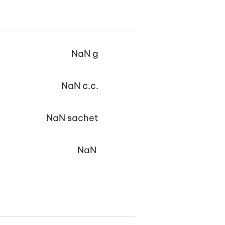
NaN
g
NaN
c.c.
NaN
sachet
NaN