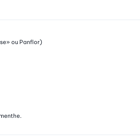
kse» ou Panflor)
t menthe.