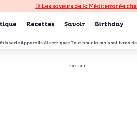
🍋
Les saveurs de la Méditerranée che
incipal
tique
Recettes
Savoir
Birthday
âtisserie
Appareils électriques
Tout pour la maison
Livres de
e
PUBLICITÉ