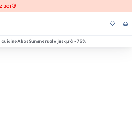
z soi
🍋
Mes favo
Mo
 cuisine
Abos
Summersale jusqu'à -75%