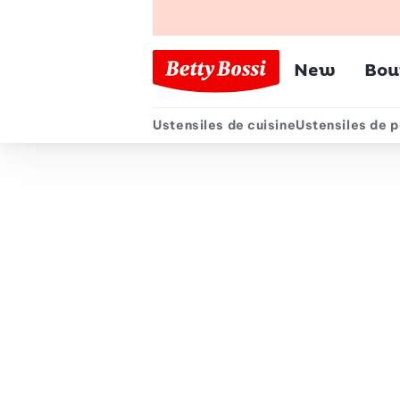
Menu pr
New
Bou
Ustensiles de cuisine
Ustensiles de p
Menu secondair