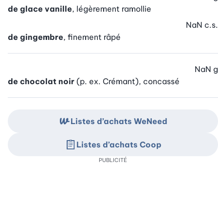
de glace vanille
, légèrement ramollie
NaN
c.s.
de gingembre
, finement râpé
NaN
g
de chocolat noir
(p. ex. Crémant), concassé
Listes d’achats WeNeed
Listes d’achats Coop
PUBLICITÉ