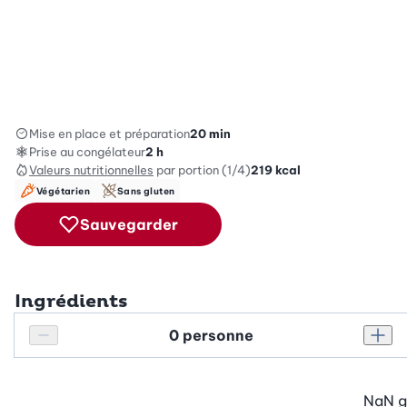
Mise en place et préparation
20 min
Prise au congélateur
2 h
Valeurs nutritionnelles
par portion (1/4)
219
kcal
Végétarien
Sans gluten
Sauvegarder
Ingrédients
Personnes
Réduire le nombre de personnes
Augm
NaN
g