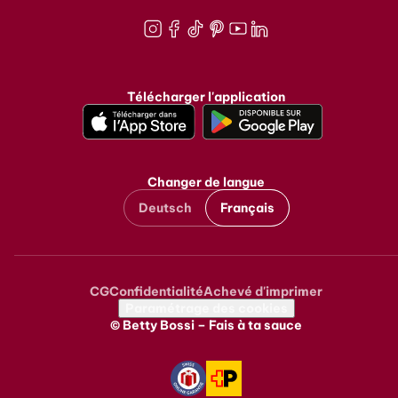
Instagram
Facebook
TikTok
Pinterest
Youtube
LinkedIn
Télécharger l'application
Changer de langue
Deutsch
Français
CG
Confidentialité
Achevé d'imprimer
Metanavigation
Paramétrage des cookies
© Betty Bossi – Fais à ta sauce