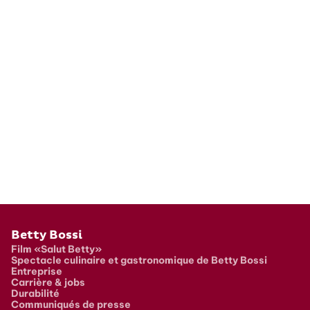
Pied de page
Betty Bossi
Film «Salut Betty»
Spectacle culinaire et gastronomique de Betty Bossi
Entreprise
Carrière & jobs
Durabilité
Communiqués de presse