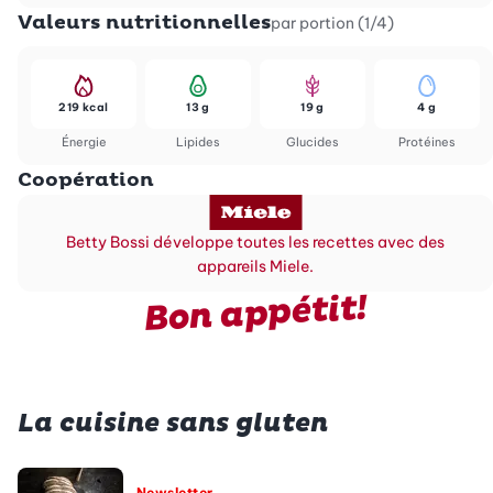
Valeurs nutritionnelles
par portion (1/4)
219 kcal
13 g
19 g
4 g
Énergie
Lipides
Glucides
Protéines
Coopération
Betty Bossi développe toutes les recettes avec des
appareils Miele.
Bon appétit!
La cuisine sans gluten
Newsletter