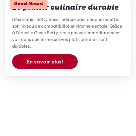
Good News!
Le plaisir culinaire durable
Désormais, Betty Bossi indique pour chaque recette
son niveau de compatibilité environnementale. Grâce
à l'échelle Green Betty, vous pouvez immédiatement
voir dans quelle mesure vos plats préférés sont
durables.
En savoir plus!