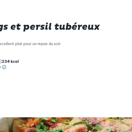
s et persil tubéreux
xcellent plat pour un repas du soir
)
234
kcal
Information sur l’échelle Green Betty
le de compatibilité environnementale: 5 sur 5