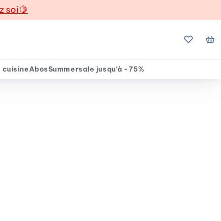
z soi
🍋
Mes favo
Mo
 cuisine
Abos
Summersale jusqu'à -75%