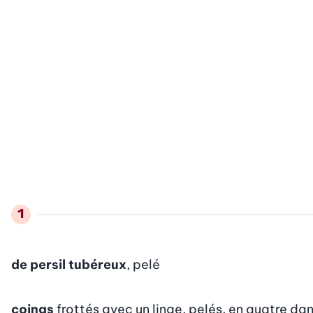
de persil tubéreux
, pelé
coings
frottés avec un linge, pelés, en quatre da