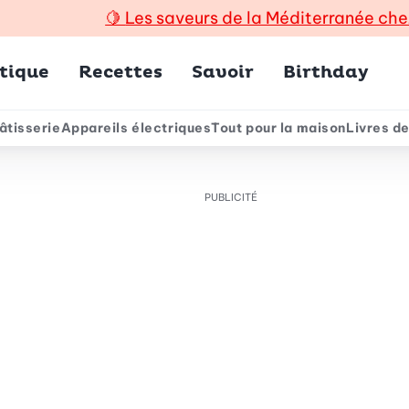
🍋
Les saveurs de la Méditerranée che
incipal
tique
Recettes
Savoir
Birthday
âtisserie
Appareils électriques
Tout pour la maison
Livres de
e
PUBLICITÉ