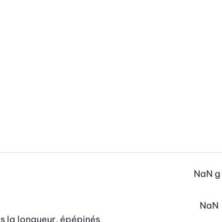
NaN
g
NaN
ns la longueur, épépinés