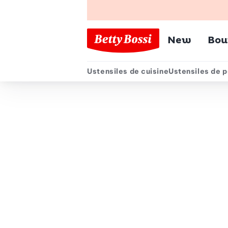
Menu pr
New
Bou
Ustensiles de cuisine
Ustensiles de p
Menu secondair