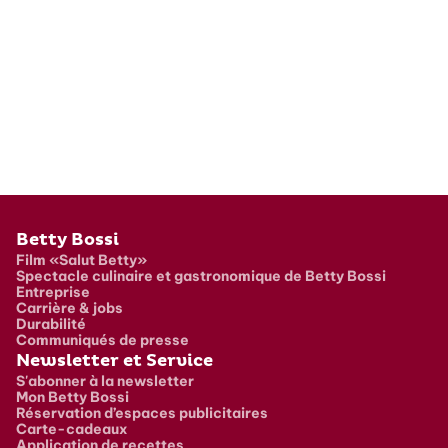
Pied de page
Betty Bossi
Film «Salut Betty»
Spectacle culinaire et gastronomique de Betty Bossi
Entreprise
Carrière & jobs
Durabilité
Communiqués de presse
Newsletter et Service
S'abonner à la newsletter
Mon Betty Bossi
Réservation d’espaces publicitaires
Carte-cadeaux
Application de recettes