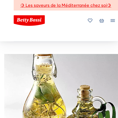
🍋
Les saveurs de la Méditerranée chez soi
🍋
Mes favoris
Mon pani
Me