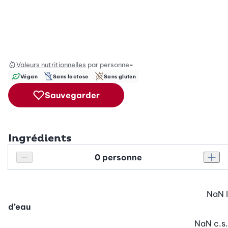
Valeurs nutritionnelles
par personne
-
Végan
Sans lactose
Sans gluten
Sauvegarder
Ingrédients
Personnes
Réduire le nombre de personnes
Augm
NaN
l
d’eau
NaN
c.s.