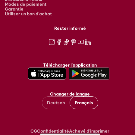
Modes de paiement
Garantie
Utiliser un bon d'achat
Rester informé
Instagram
Facebook
TikTok
Pinterest
Youtube
LinkedIn
Télécharger l'application
Changer de langue
Deutsch
Français
CG
Confidentialité
Achevé d'imprimer
Metanavigation