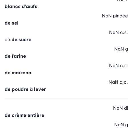
blancs d’œufs
NaN
pincée
de sel
NaN
c.s.
de
de sucre
NaN
g
de farine
NaN
c.s.
de maïzena
NaN
c.c.
de poudre à lever
NaN
dl
de crème entière
NaN
g