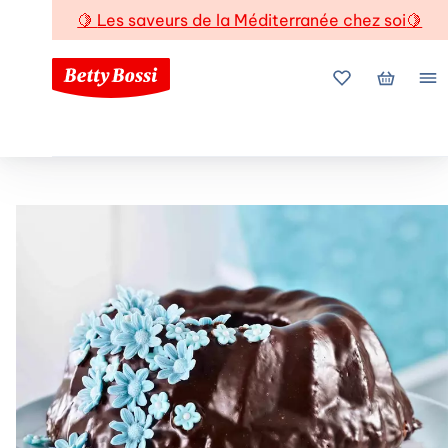
🍋
Les saveurs de la Méditerranée chez soi
🍋
Mes favoris
Mon pani
Me