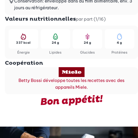
Conservation: enveloppé dans du film alimentaire, env. 3
jours au réfrigérateur.
Valeurs nutritionnelles
par part (1/16)
337 kcal
24 g
24 g
4 g
Énergie
Lipides
Glucides
Protéines
Coopération
Betty Bossi développe toutes les recettes avec des
appareils Miele.
Bon appétit!