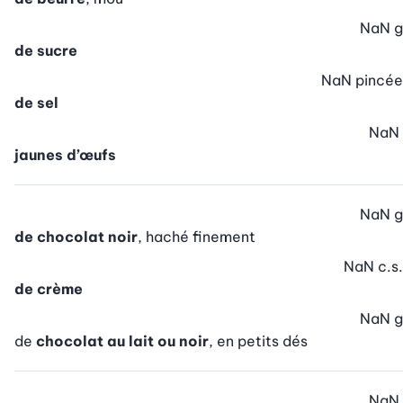
NaN
g
de sucre
NaN
pincée
de sel
NaN
jaunes d’œufs
NaN
g
de chocolat noir
, haché finement
NaN
c.s.
de crème
NaN
g
de
chocolat au lait ou noir
, en petits dés
NaN