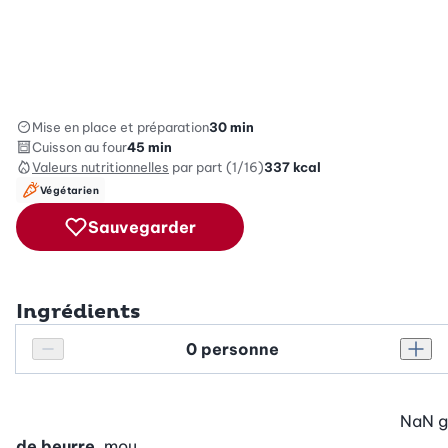
Mise en place et préparation
30 min
Cuisson au four
45 min
Valeurs nutritionnelles
par part (1/16)
337
kcal
Végétarien
Sauvegarder
Ingrédients
Personnes
Réduire le nombre de personnes
Augm
NaN
g
de beurre
, mou