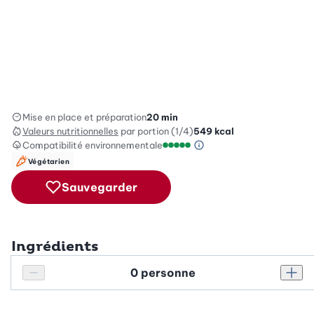
Mise en place et préparation
20 min
Valeurs nutritionnelles
par portion (1/4)
549
kcal
Compatibilité environnementale
Information sur l’éc
Échelle de compatibilité enviro
Végétarien
Sauvegarder
Ingrédients
Personnes
Réduire le nombre de personnes
Augm