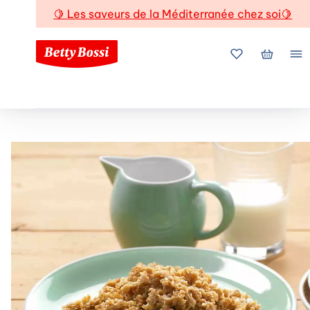
🍋
Les saveurs de la Méditerranée chez soi
🍋
Mes favoris
Mon pani
Me