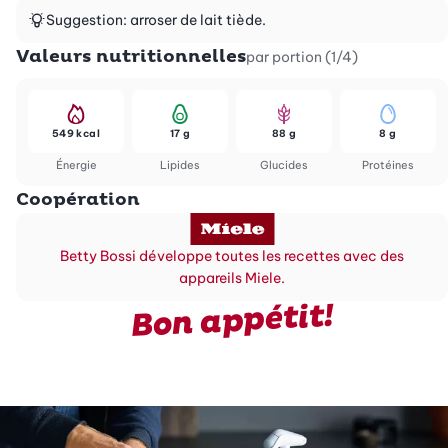
Suggestion: arroser de lait tiède.
Valeurs nutritionnelles
par portion (1/4)
549 kcal
17 g
88 g
8 g
Énergie
Lipides
Glucides
Protéines
Coopération
Betty Bossi développe toutes les recettes avec des
appareils Miele.
Bon appétit!