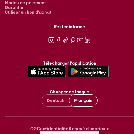
Modes de paiement
Garantie
Utiliser un bon d'achat
Rester informé
Instagram
Facebook
TikTok
Pinterest
Youtube
LinkedIn
Télécharger l'application
Changer de langue
Deutsch
Français
CG
Confidentialité
Achevé d'imprimer
Metanavigation