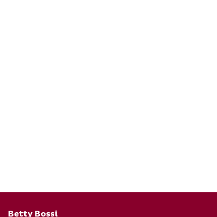
Pied de page
Betty Bossi