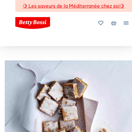
🍋
Les saveurs de la Méditerranée chez soi
🍋
Mes favoris
Mon pani
Me