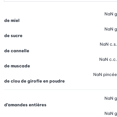
NaN
g
de miel
NaN
g
de sucre
NaN
c.s.
de cannelle
NaN
c.c.
de muscade
NaN
pincée
de clou de girofle en poudre
NaN
g
d’amandes entières
NaN
g