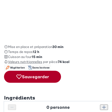
Mise en place et préparation
30 min
Temps de repos
12 h
Cuisson au four
15 min
Valeurs nutritionnelles
par pièce
74
kcal
Végétarien
Sans lactose
Sauvegarder
Ingrédients
Personnes
Réduire le nombre de personnes
Augm