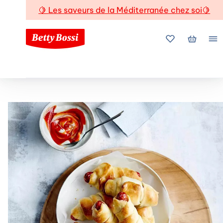
🍋
Les saveurs de la Méditerranée chez soi
🍋
Mes favoris
Mon pani
Me