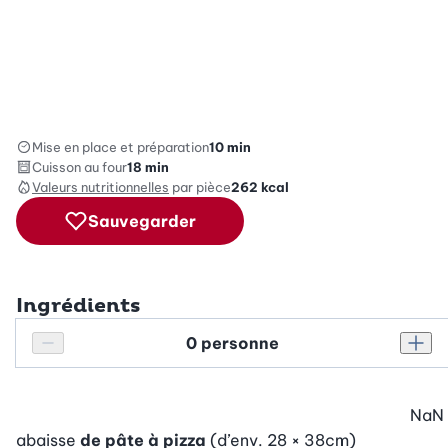
Mise en place et préparation
10 min
Cuisson au four
18 min
Valeurs nutritionnelles
par pièce
262
kcal
Sauvegarder
Ingrédients
Personnes
Réduire le nombre de personnes
Augm
NaN
abaisse
de pâte à pizza
(d’env. 28 × 38cm)