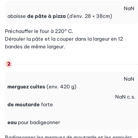
NaN
abaisse
de pâte à pizza
(d’env. 28 × 38cm)
Préchauffer le four à 220° C.

Dérouler la pâte et la couper dans la largeur en 12 
bandes de même largeur.
NaN
merguez cuites
(env. 420 g)
NaN
c.s.
de moutarde
forte
eau
pour badigeonner
Badigeonner les merguez de moutarde et les enrouler 