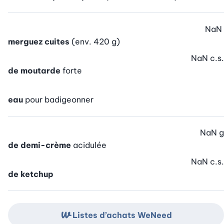
NaN
merguez cuites
(env. 420 g)
NaN
c.s.
de moutarde
forte
eau
pour badigeonner
NaN
g
de demi-crème
acidulée
NaN
c.s.
de ketchup
Listes d’achats WeNeed