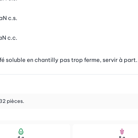
aN
c.s.
aN
c.c.
é soluble en chantilly pas trop ferme, servir à part.
 32 pièces.
4 g
8 g