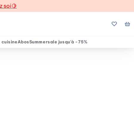
z soi
🍋
Mes favo
Mo
 cuisine
Abos
Summersale jusqu'à -75%