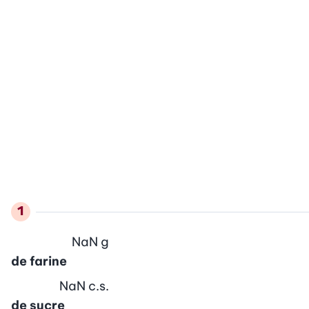
NaN
g
de farine
NaN
c.s.
de sucre