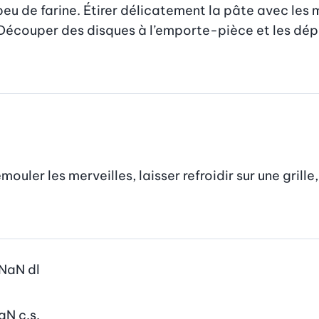
peu de farine. Étirer délicatement la pâte avec les 
e. Découper des disques à l’emporte-pièce et les dép
mouler les merveilles, laisser refroidir sur une grill
NaN
dl
aN
c.s.