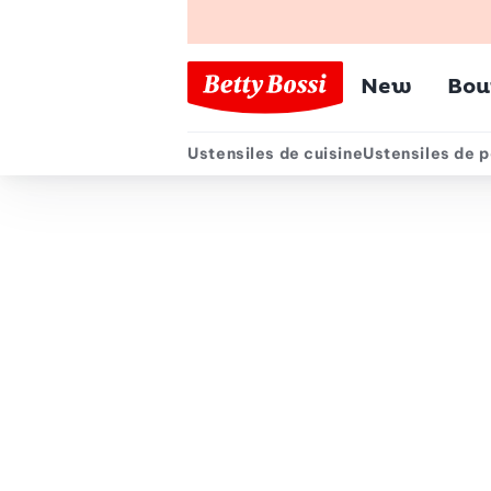
Menu pr
New
Bou
Ustensiles de cuisine
Ustensiles de p
Menu secondair