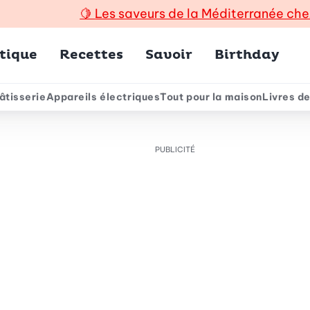
🍋
Les saveurs de la Méditerranée che
incipal
tique
Recettes
Savoir
Birthday
âtisserie
Appareils électriques
Tout pour la maison
Livres de
e
PUBLICITÉ