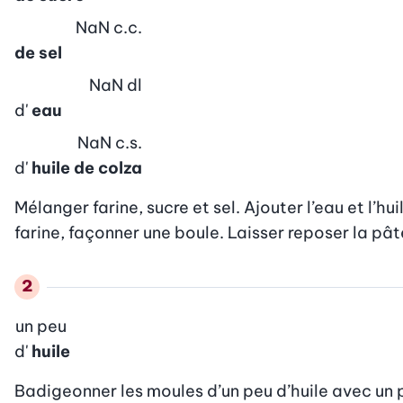
NaN
c.c.
de sel
NaN
dl
d'
eau
NaN
c.s.
d'
huile de colza
Mélanger farine, sucre et sel. Ajouter l’eau et l’hu
farine, façonner une boule. Laisser reposer la pâ
un peu
d'
huile
Badigeonner les moules d’un peu d’huile avec un p