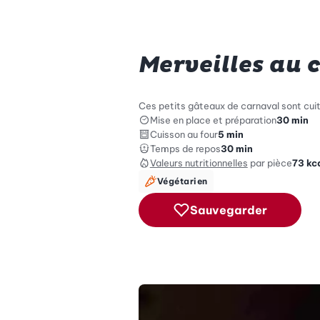
Merveilles au
Ces petits gâteaux de carnaval sont cuits
Mise en place et préparation
30 min
Cuisson au four
5 min
Temps de repos
30 min
Valeurs nutritionnelles
par pièce
73
kc
Végétarien
Sauvegarder