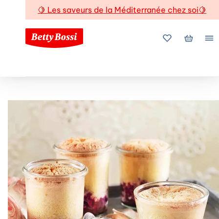
🍋
Les saveurs de la Méditerranée chez soi
🍋
Mes favoris
Mon pani
Me