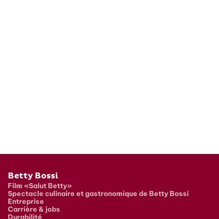
Pied de page
Betty Bossi
Film «Salut Betty»
Spectacle culinaire et gastronomique de Betty Bossi
Entreprise
Carrière & jobs
Durabilité