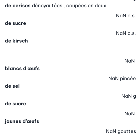
de cerises
dénoyautées , coupées en deux
NaN
c.s.
de sucre
NaN
c.s.
de kirsch
NaN
blancs d’œufs
NaN
pincée
de sel
NaN
g
de sucre
NaN
jaunes d’œufs
NaN
gouttes