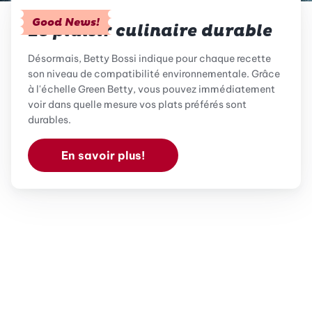
Good News!
Le plaisir culinaire durable
Désormais, Betty Bossi indique pour chaque recette
son niveau de compatibilité environnementale. Grâce
à l'échelle Green Betty, vous pouvez immédiatement
voir dans quelle mesure vos plats préférés sont
durables.
En savoir plus!