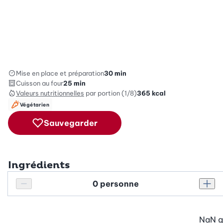
Mise en place et préparation
30 min
Cuisson au four
25 min
Valeurs nutritionnelles
par portion (1/8)
365
kcal
Végétarien
Sauvegarder
Ingrédients
Personnes
Réduire le nombre de personnes
Augm
NaN
g