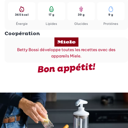
365 kcal
17 g
39 g
9 g
Énergie
Lipides
Glucides
Protéines
Coopération
Betty Bossi développe toutes les recettes avec des
appareils Miele.
Bon appétit!