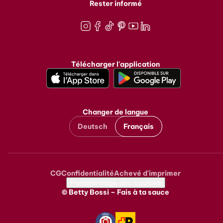
Rester informé
Instagram
Facebook
TikTok
Pinterest
Youtube
LinkedIn
Télécharger l'application
Changer de langue
Deutsch
Français
CG
Confidentialité
Achevé d'imprimer
Metanavigation
Paramétrage des cookies
© Betty Bossi – Fais à ta sauce