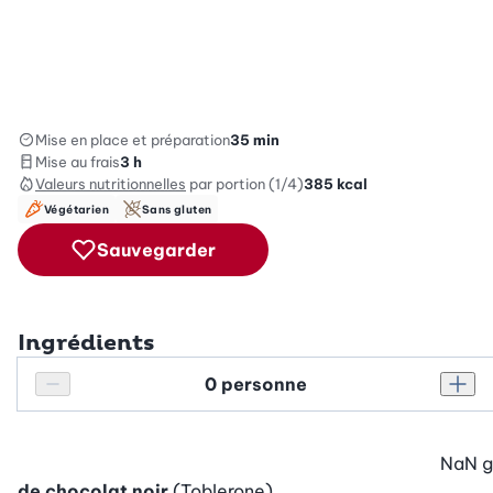
Mise en place et préparation
35 min
Mise au frais
3 h
Valeurs nutritionnelles
par portion (1/4)
385
kcal
Végétarien
Sans gluten
Sauvegarder
Ingrédients
Personnes
Réduire le nombre de personnes
Augm
NaN
g
de chocolat noir
(Toblerone)