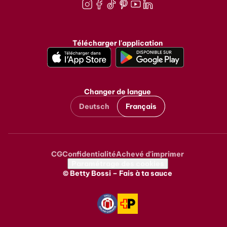
Instagram
Facebook
TikTok
Pinterest
Youtube
LinkedIn
Télécharger l'application
Changer de langue
Deutsch
Français
CG
Confidentialité
Achevé d'imprimer
Metanavigation
Paramétrage des cookies
© Betty Bossi – Fais à ta sauce