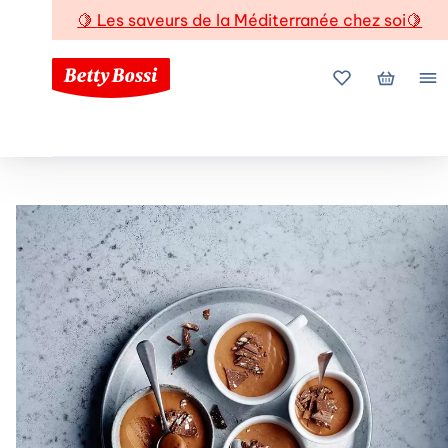
🍋
Les saveurs de la Méditerranée chez soi
🍋
Mes favoris
Mon pani
Me