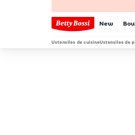
Menu pr
New
Bou
Ustensiles de cuisine
Ustensiles de p
Menu secondair