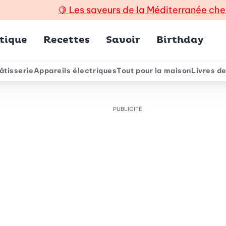
🍋
Les saveurs de la Méditerranée che
incipal
tique
Recettes
Savoir
Birthday
âtisserie
Appareils électriques
Tout pour la maison
Livres de
e
PUBLICITÉ