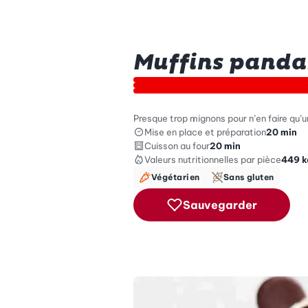
Muffins panda
Presque trop mignons pour n’en faire qu’
Mise en place et préparation
20 min
Cuisson au four
20 min
Valeurs nutritionnelles
par pièce
449
k
Végétarien
Sans gluten
Sauvegarder