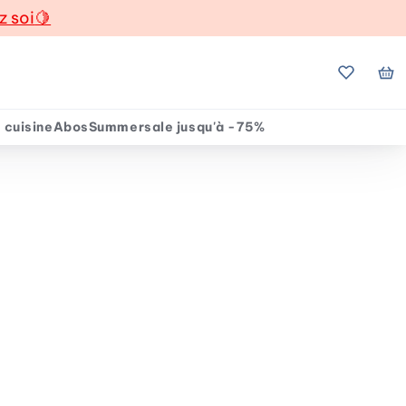
z soi
🍋
Mes favo
Mo
 cuisine
Abos
Summersale jusqu'à -75%