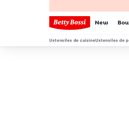
Menu pr
New
Bou
Ustensiles de cuisine
Ustensiles de p
Menu secondair