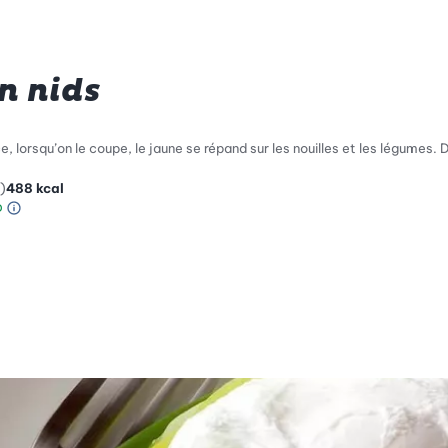
n nids
orsqu’on le coupe, le jaune se répand sur les nouilles et les légumes. D
)
488
kcal
Information sur l’échelle Green Betty
le de compatibilité environnementale: 4 sur 5