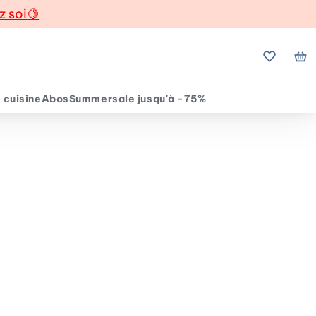
z soi
🍋
Mes favo
Mo
 cuisine
Abos
Summersale jusqu'à -75%