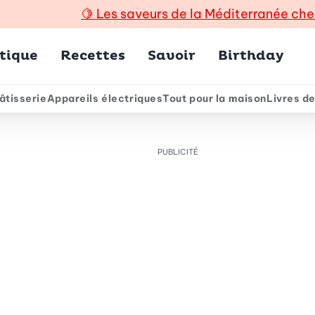
🍋
Les saveurs de la Méditerranée che
incipal
tique
Recettes
Savoir
Birthday
âtisserie
Appareils électriques
Tout pour la maison
Livres de
e
PUBLICITÉ