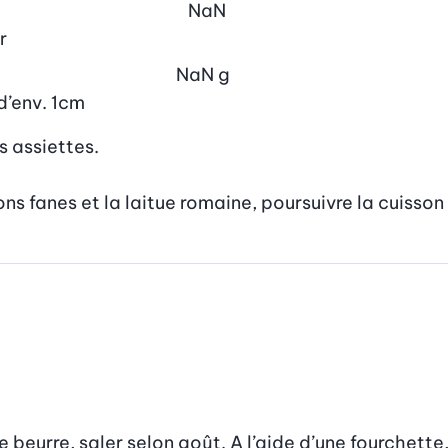
NaN
r
NaN
g
d’env. 1cm
s assiettes.

ons fanes et la laitue romaine, poursuivre la cuisson
 beurre, saler selon goût. A l’aide d’une fourchette,