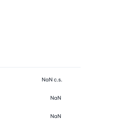
NaN
c.s.
NaN
NaN