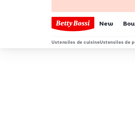
Menu pr
New
Bou
Ustensiles de cuisine
Ustensiles de p
Menu secondair