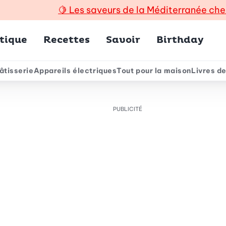
🍋
Les saveurs de la Méditerranée che
incipal
tique
Recettes
Savoir
Birthday
âtisserie
Appareils électriques
Tout pour la maison
Livres de
e
PUBLICITÉ