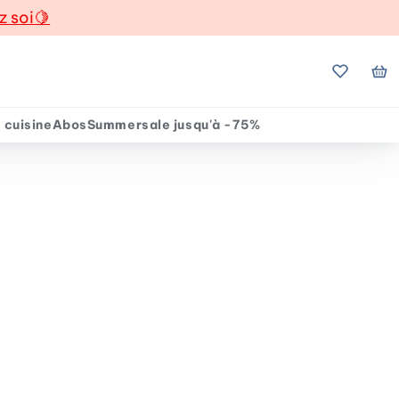
z soi
🍋
Mes favo
Mo
 cuisine
Abos
Summersale jusqu'à -75%