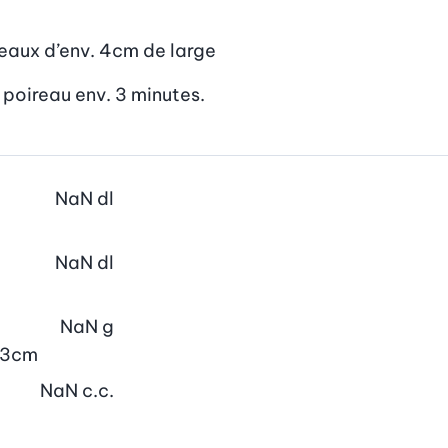
ceaux d’env. 4cm de large
le poireau env. 3 minutes.
NaN
dl
NaN
dl
NaN
g
. 3cm
NaN
c.c.