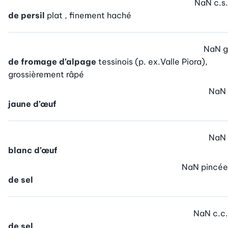
NaN
c.s.
de persil
plat , finement haché
NaN
g
de fromage d’alpage
tessinois (p. ex.Valle Piora),
grossièrement râpé
NaN
jaune d’œuf
NaN
blanc d’œuf
NaN
pincée
de sel
NaN
c.c.
de sel