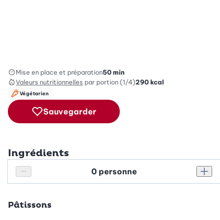
Mise en place et préparation
50 min
Valeurs nutritionnelles
par portion (1/4)
290
kcal
Végétarien
Sauvegarder
Ingrédients
Personnes
Réduire le nombre de personnes
Augm
Pâtissons