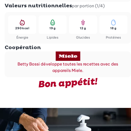
Valeurs nutritionnelles
par portion (1/4)
290 kcal
19 g
12 g
18 g
Énergie
Lipides
Glucides
Protéines
Coopération
Betty Bossi développe toutes les recettes avec des
appareils Miele.
Bon appétit!