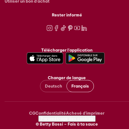
Utiliser un bon d'achat
Rester informé
Instagram
Facebook
TikTok
Pinterest
Youtube
LinkedIn
Télécharger l'application
Changer de langue
Deutsch
Français
CG
Confidentialité
Achevé d'imprimer
Metanavigation
Paramétrage des cookies
© Betty Bossi – Fais à ta sauce