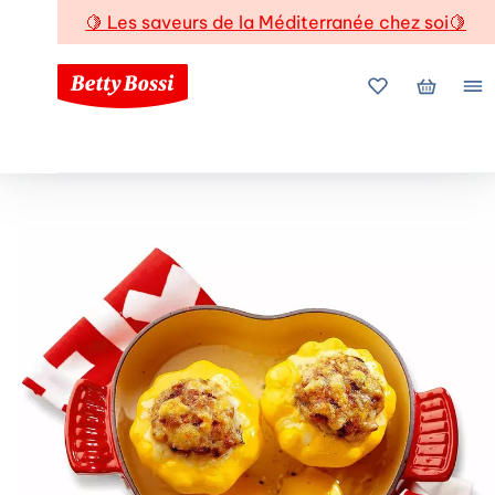
🍋
Les saveurs de la Méditerranée chez soi
🍋
Mes favoris
Mon pani
Me