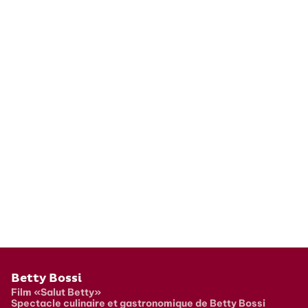
Pied de page
Betty Bossi
Film «Salut Betty»
Spectacle culinaire et gastronomique de Betty Bossi