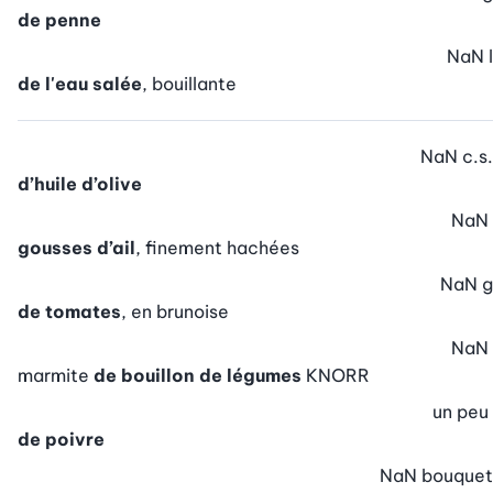
de penne
NaN
l
de l'eau salée
, bouillante
NaN
c.s.
d’huile d’olive
NaN
gousses d’ail
, finement hachées
NaN
g
de tomates
, en brunoise
NaN
marmite
de bouillon de légumes
KNORR
un peu
de poivre
NaN
bouquet