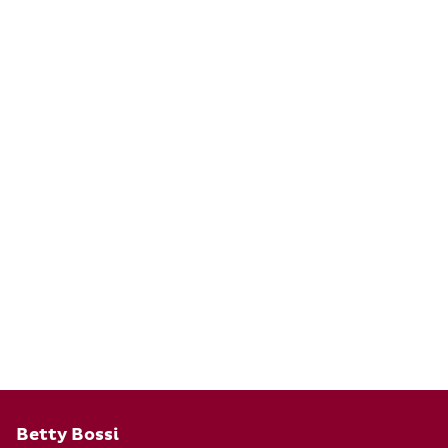
Pied de page
Betty Bossi