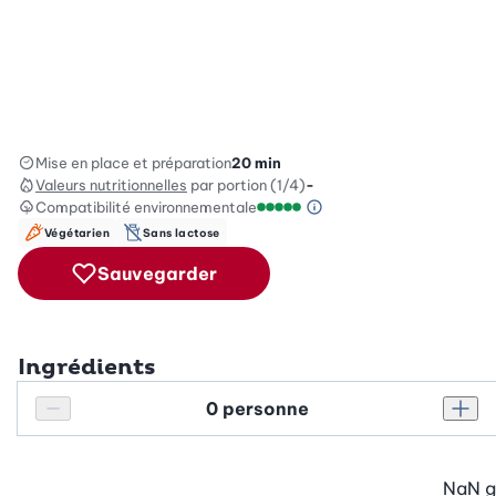
Mise en place et préparation
20 min
Valeurs nutritionnelles
par portion (1/4)
-
Compatibilité environnementale
Information sur l’éc
Échelle de compatibilité enviro
Végétarien
Sans lactose
Sauvegarder
Ingrédients
Personnes
Réduire le nombre de personnes
Augm
NaN
g