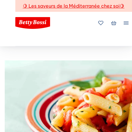
🍋
Les saveurs de la Méditerranée chez soi
🍋
Mes favoris
Mon pani
Me