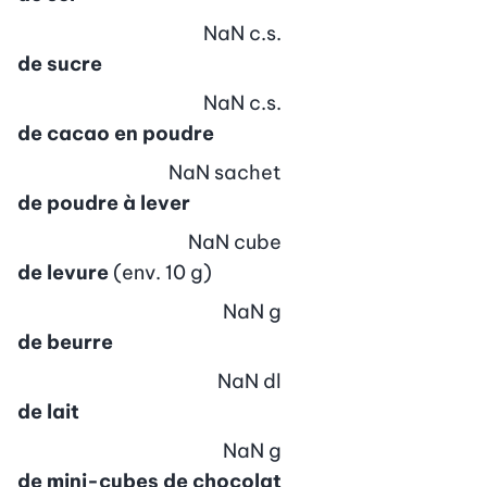
NaN
c.s.
de sucre
NaN
c.s.
de cacao en poudre
NaN
sachet
de poudre à lever
NaN
cube
de levure
(env. 10 g)
NaN
g
de beurre
NaN
dl
de lait
NaN
g
de mini-cubes de chocolat