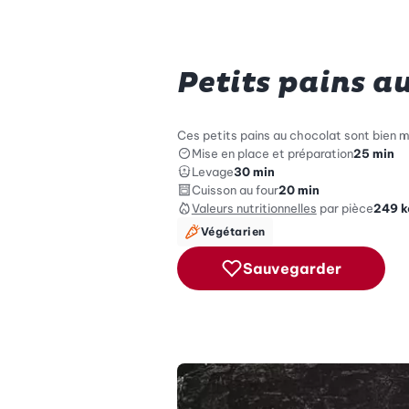
Petits pains a
Ces petits pains au chocolat sont bien me
Mise en place et préparation
25 min
Levage
30 min
Cuisson au four
20 min
Valeurs nutritionnelles
par pièce
249
k
Végétarien
Sauvegarder