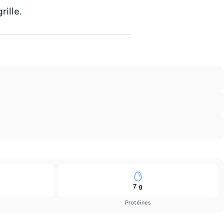
rille.
7 g
Protéines