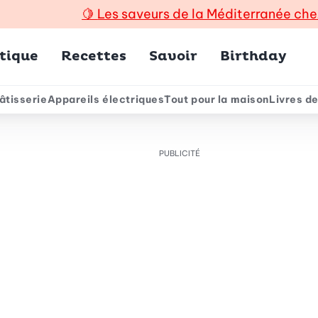
🍋
Les saveurs de la Méditerranée che
incipal
tique
Recettes
Savoir
Birthday
âtisserie
Appareils électriques
Tout pour la maison
Livres de
e
PUBLICITÉ