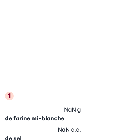
NaN
g
de farine mi-blanche
NaN
c.c.
de sel