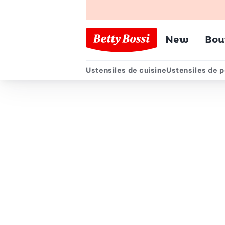
Menu pr
New
Bou
Ustensiles de cuisine
Ustensiles de p
Menu secondair