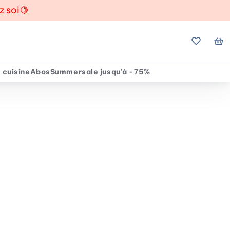
z soi
🍋
Mes favo
Mo
 cuisine
Abos
Summersale jusqu'à -75%