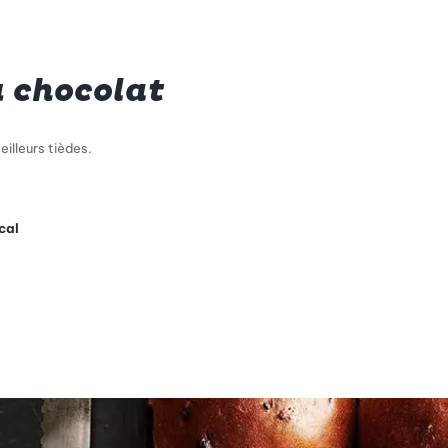
u chocolat
illeurs tièdes.
cal