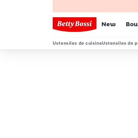
Menu pr
New
Bou
Ustensiles de cuisine
Ustensiles de p
Menu secondair