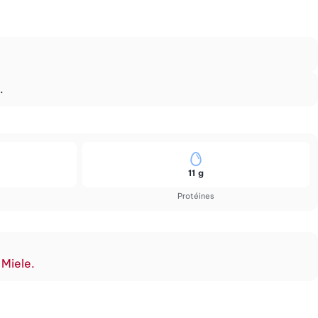
.
11 g
Protéines
 Miele.