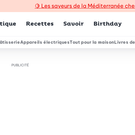
🍋
Les saveurs de la Méditerranée che
incipal
tique
Recettes
Savoir
Birthday
âtisserie
Appareils électriques
Tout pour la maison
Livres de
e
PUBLICITÉ