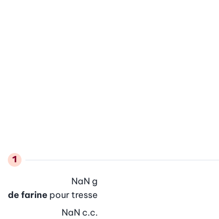
NaN
g
de farine
pour tresse
NaN
c.c.