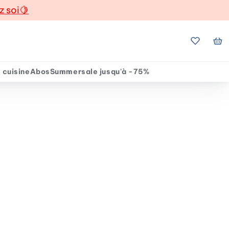
z soi
🍋
Mes favo
Mo
 cuisine
Abos
Summersale jusqu'à -75%