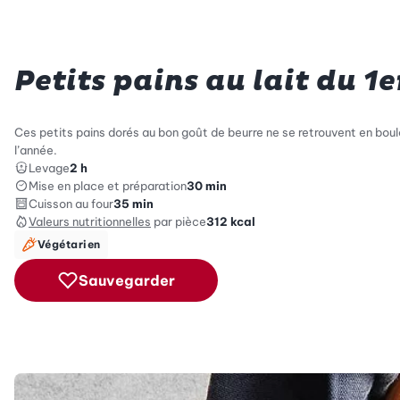
Petits pains au lait du 1e
Ces petits pains dorés au bon goût de beurre ne se retrouvent en boul
l’année.
Levage
2 h
Mise en place et préparation
30 min
Cuisson au four
35 min
Valeurs nutritionnelles
par pièce
312
kcal
Végétarien
Sauvegarder