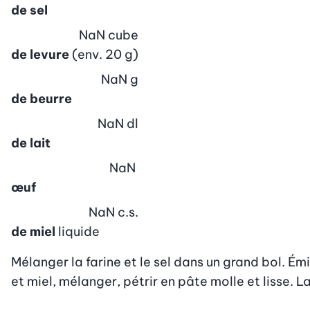
de sel
NaN
cube
de levure
(env. 20 g)
NaN
g
de beurre
NaN
dl
de lait
NaN
œuf
NaN
c.s.
de miel
liquide
Mélanger la farine et le sel dans un grand bol. Ém
et miel, mélanger, pétrir en pâte molle et lisse.