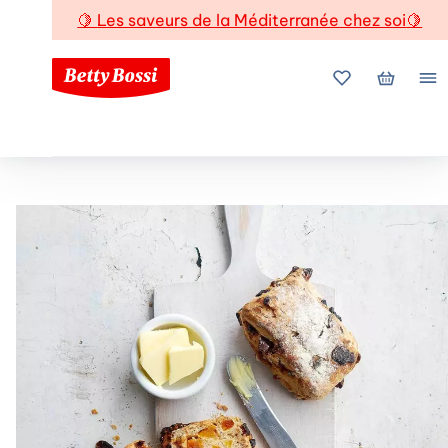
🍋
Les saveurs de la Méditerranée chez soi
🍋
Mes favoris
Mon pani
Me