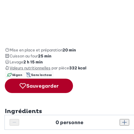
Mise en place et préparation
20 min
Cuisson au four
25 min
Levage
2 h 15 min
Valeurs nutritionnelles
par pièce
332
kcal
Végan
Sans lactose
Sauvegarder
Ingrédients
Personnes
Réduire le nombre de personnes
Augm