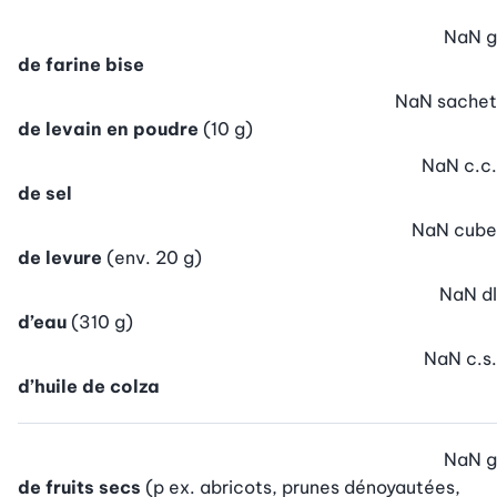
NaN
g
de farine bise
NaN
sachet
de levain en poudre
(10 g)
NaN
c.c.
de sel
NaN
cube
de levure
(env. 20 g)
NaN
dl
d’eau
(310 g)
NaN
c.s.
d’huile de colza
NaN
g
de fruits secs
(p ex. abricots, prunes dénoyautées,