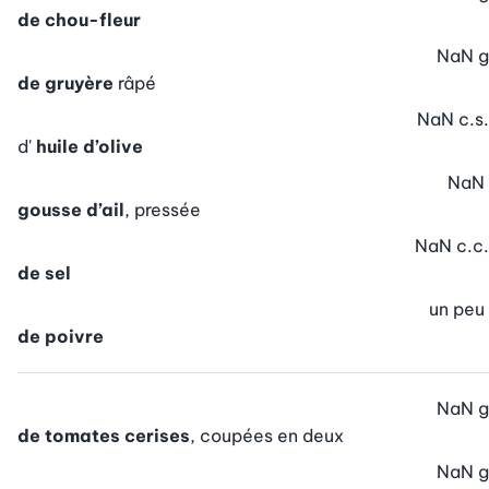
de chou-fleur
NaN
g
de gruyère
râpé
NaN
c.s.
d'
huile d’olive
NaN
gousse d’ail
, pressée
NaN
c.c.
de sel
un peu
de poivre
NaN
g
de tomates cerises
, coupées en deux
NaN
g