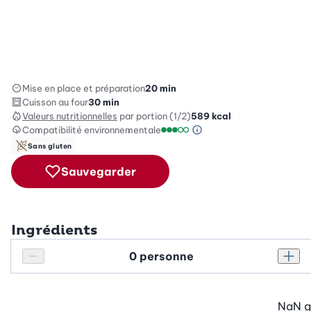
Mise en place et préparation
20 min
Cuisson au four
30 min
Valeurs nutritionnelles
par portion (1/2)
589
kcal
Compatibilité environnementale
Information sur l’éc
Échelle de compatibilité enviro
Sans gluten
Sauvegarder
Ingrédients
Personnes
Réduire le nombre de personnes
Augm
NaN
g