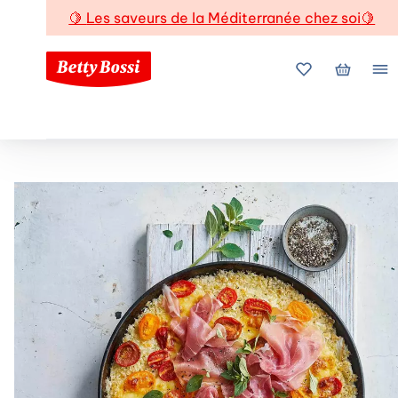
🍋
Les saveurs de la Méditerranée chez soi
🍋
Mes favoris
Mon pani
Me