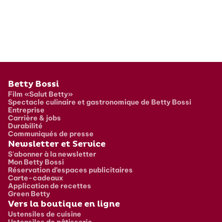
Pied de page
Betty Bossi
Film «Salut Betty»
Spectacle culinaire et gastronomique de Betty Bossi
Entreprise
Carrière & jobs
Durabilité
Communiqués de presse
Newsletter et Service
S'abonner à la newsletter
Mon Betty Bossi
Réservation d’espaces publicitaires
Carte-cadeaux
Application de recettes
Green Betty
Vers la boutique en ligne
Ustensiles de cuisine
Ustensiles de pâtisserie