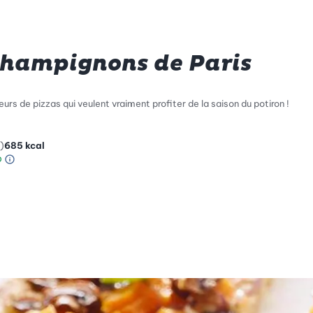
champignons de Paris
rs de pizzas qui veulent vraiment profiter de la saison du potiron !
)
685
kcal
Information sur l’échelle Green Betty
le de compatibilité environnementale: 4 sur 5