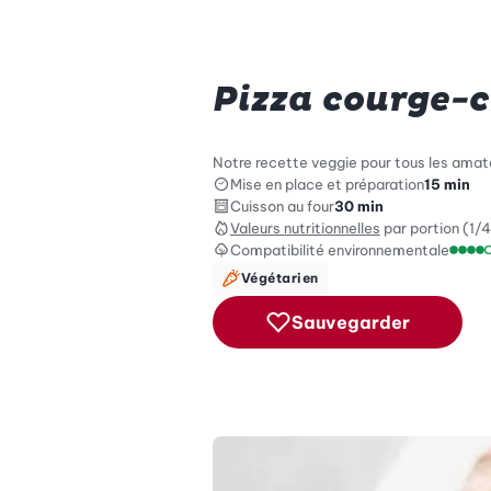
Pizza courge-
Notre recette veggie pour tous les amateu
Mise en place et préparation
15 min
Cuisson au four
30 min
Valeurs nutritionnelles
par portion (1/4
Compatibilité environnementale
Échel
Végétarien
Sauvegarder