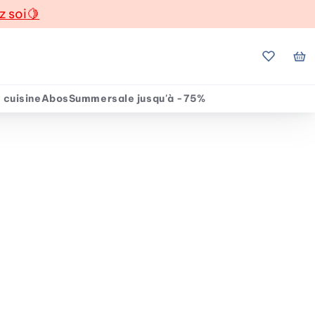
z soi
🍋
Mes favo
Mo
 cuisine
Abos
Summersale jusqu'à -75%