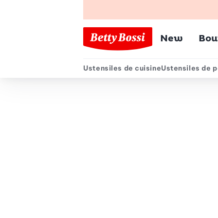
Menu pr
New
Bou
Ustensiles de cuisine
Ustensiles de p
Menu secondair