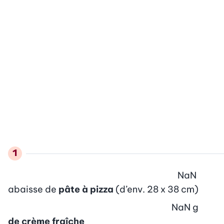
NaN
abaisse de
pâte à pizza
(d’env. 28 x 38 cm)
NaN
g
de crème fraîche