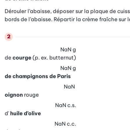
Dérouler l’abaisse, déposer sur la plaque de cuis
bords de l’abaisse. Répartir la crème fraîche sur 
NaN
g
de
courge
(p. ex. butternut)
NaN
g
de champignons de Paris
NaN
oignon
rouge
NaN
c.s.
d'
huile d’olive
NaN
c.c.