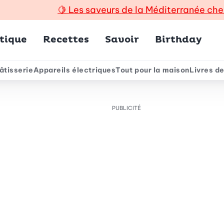
🍋
Les saveurs de la Méditerranée che
incipal
tique
Recettes
Savoir
Birthday
âtisserie
Appareils électriques
Tout pour la maison
Livres de
e
PUBLICITÉ