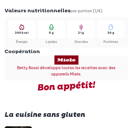
Valeurs nutritionnelles
par portion (1/4)
246 kcal
8 g
21 g
24 g
Énergie
Lipides
Glucides
Protéines
Coopération
Betty Bossi développe toutes les recettes avec des
appareils Miele.
Bon appétit!
La cuisine sans gluten