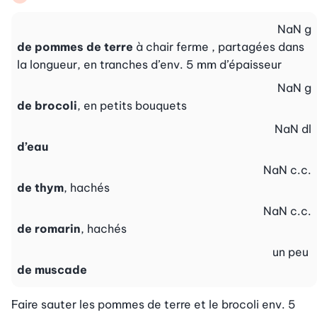
NaN
g
de pommes de terre
à chair ferme , partagées dans
la longueur, en tranches d’env. 5 mm d’épaisseur
NaN
g
de brocoli
, en petits bouquets
NaN
dl
d’eau
NaN
c.c.
de thym
, hachés
NaN
c.c.
de romarin
, hachés
un peu
de muscade
Faire sauter les pommes de terre et le brocoli env. 5 