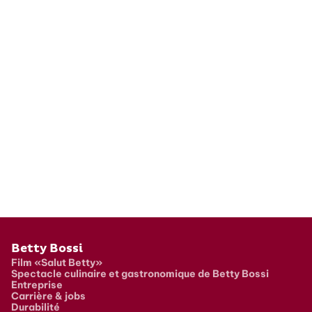
Pied de page
Betty Bossi
Film «Salut Betty»
Spectacle culinaire et gastronomique de Betty Bossi
Entreprise
Carrière & jobs
Durabilité