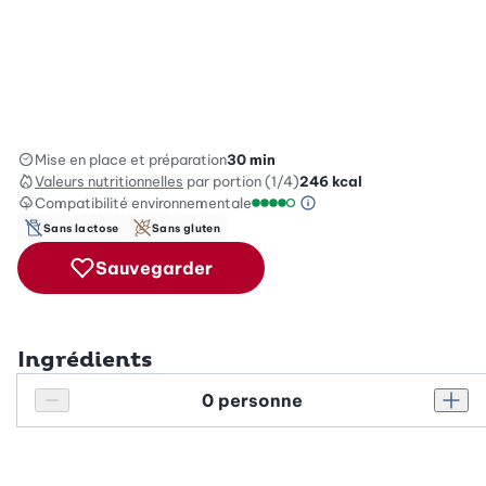
Mise en place et préparation
30 min
Valeurs nutritionnelles
par portion (1/4)
246
kcal
Compatibilité environnementale
Information sur l’éc
Échelle de compatibilité enviro
Sans lactose
Sans gluten
Sauvegarder
Ingrédients
Personnes
Réduire le nombre de personnes
Augm