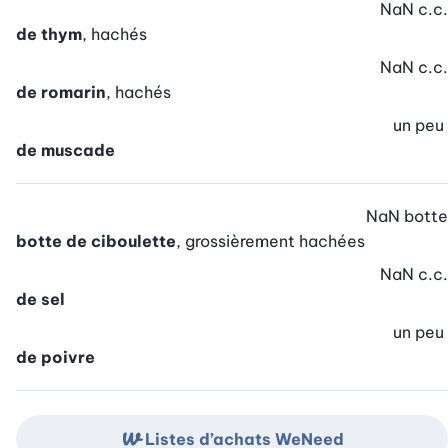
NaN
c.c.
de thym
, hachés
NaN
c.c.
de romarin
, hachés
un peu
de muscade
NaN
botte
botte de ciboulette
, grossièrement hachées
NaN
c.c.
de sel
un peu
de poivre
Listes d’achats WeNeed