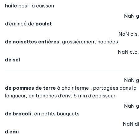
huile
pour la cuisson
NaN
g
d’émincé de
poulet
NaN
c.s.
de noisettes entières
, grossièrement hachées
NaN
c.c.
de sel
NaN
g
de pommes de terre
à chair ferme , partagées dans la
longueur, en tranches d’env. 5 mm d’épaisseur
NaN
g
de brocoli
, en petits bouquets
NaN
dl
d’eau