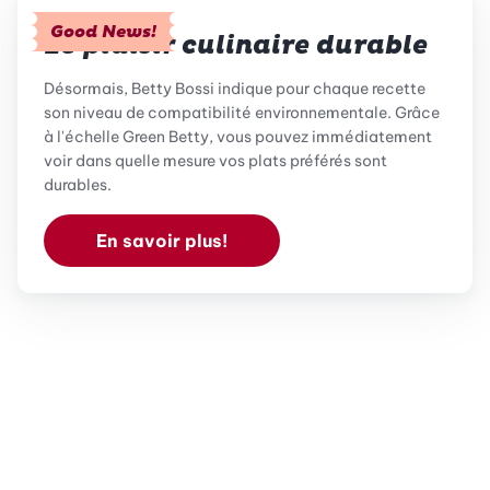
Good News!
Le plaisir culinaire durable
Désormais, Betty Bossi indique pour chaque recette
son niveau de compatibilité environnementale. Grâce
à l'échelle Green Betty, vous pouvez immédiatement
voir dans quelle mesure vos plats préférés sont
durables.
En savoir plus!