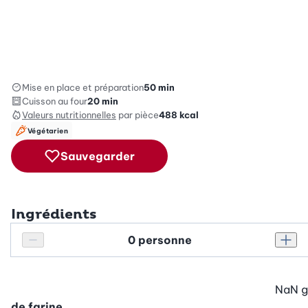
Mise en place et préparation
50 min
Cuisson au four
20 min
Valeurs nutritionnelles
par pièce
488
kcal
Végétarien
Sauvegarder
Ingrédients
Personnes
Réduire le nombre de personnes
Augm
NaN
g
de farine