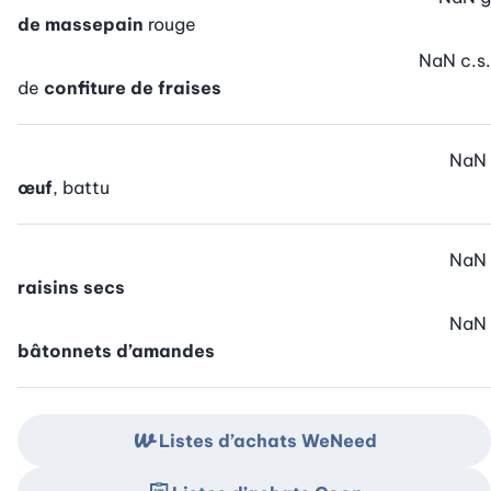
de massepain
rouge
NaN
c.s.
de
confiture de fraises
NaN
œuf
, battu
NaN
raisins secs
NaN
bâtonnets d’amandes
Listes d’achats WeNeed