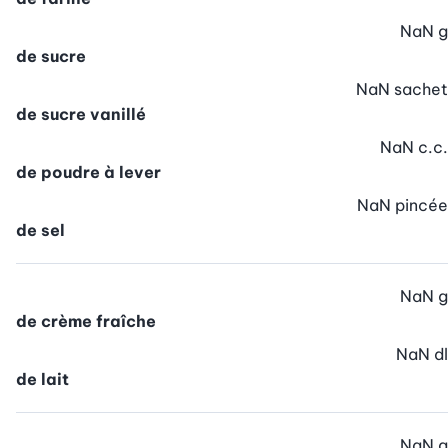
NaN
g
de sucre
NaN
sachet
de sucre vanillé
NaN
c.c.
de poudre à lever
NaN
pincée
de sel
NaN
g
de crème fraîche
NaN
dl
de lait
NaN
g