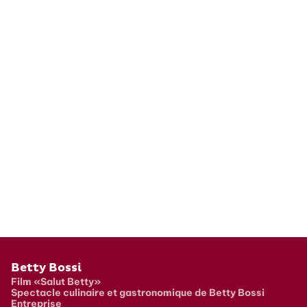
Pied de page
Betty Bossi
Film «Salut Betty»
Spectacle culinaire et gastronomique de Betty Bossi
Entreprise