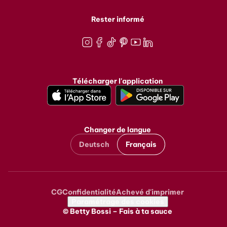
Rester informé
Instagram
Facebook
TikTok
Pinterest
Youtube
LinkedIn
Télécharger l'application
Changer de langue
Deutsch
Français
CG
Confidentialité
Achevé d'imprimer
Metanavigation
Paramétrage des cookies
© Betty Bossi – Fais à ta sauce