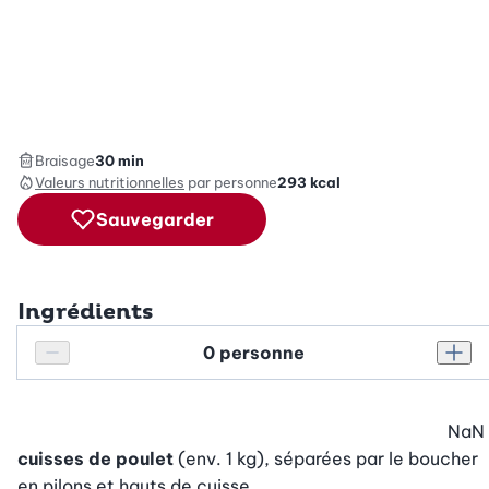
Braisage
30 min
Valeurs nutritionnelles
par personne
293
kcal
Sauvegarder
Ingrédients
Personnes
Réduire le nombre de personnes
Augm
NaN
cuisses de poulet
(env. 1 kg), séparées par le boucher
en pilons et hauts de cuisse