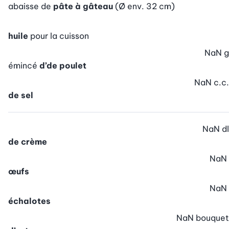
abaisse de
pâte à gâteau
(Ø env. 32 cm)
huile
pour la cuisson
NaN
g
émincé
d’de poulet
NaN
c.c.
de sel
NaN
dl
de crème
NaN
œufs
NaN
échalotes
NaN
bouquet