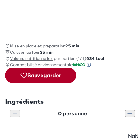
Mise en place et préparation
25 min
Cuisson au four
35 min
Valeurs nutritionnelles
par portion (1/4)
634
kcal
Compatibilité environnementale
Information sur l’éc
Échelle de compatibilité enviro
Sauvegarder
Ingrédients
Personnes
Réduire le nombre de personnes
Augm
NaN