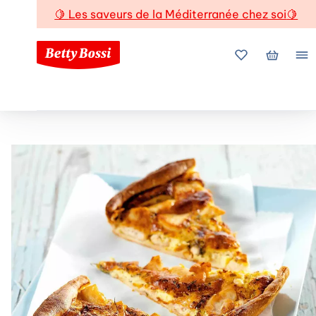
🍋
Les saveurs de la Méditerranée chez soi
🍋
Mes favoris
Mon pani
Me