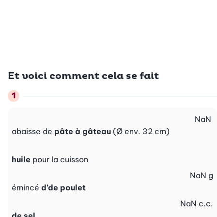
Et voici comment cela se fait
NaN
abaisse de
pâte à gâteau
(Ø env. 32 cm)
huile
pour la cuisson
NaN
g
émincé
d’de poulet
NaN
c.c.
de sel