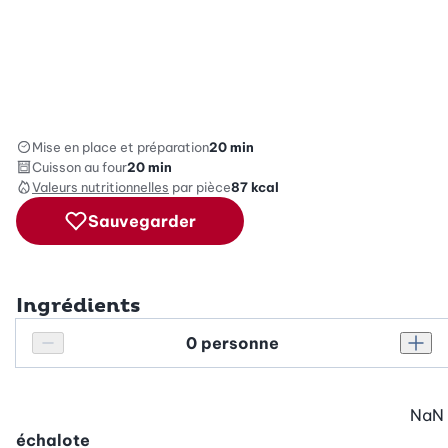
Mise en place et préparation
20 min
Cuisson au four
20 min
Valeurs nutritionnelles
par pièce
87
kcal
Sauvegarder
Ingrédients
Personnes
Réduire le nombre de personnes
Augm
NaN
échalote