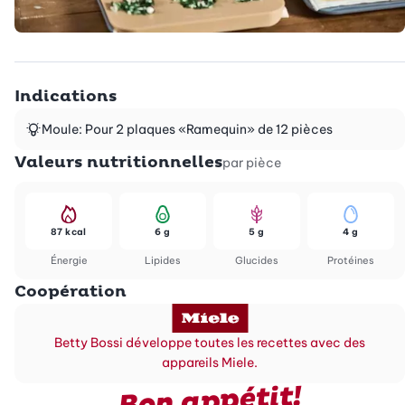
Indications
Moule: Pour 2 plaques «Ramequin» de 12 pièces
Valeurs nutritionnelles
par pièce
87 kcal
6 g
5 g
4 g
Énergie
Lipides
Glucides
Protéines
Coopération
Betty Bossi développe toutes les recettes avec des
appareils Miele.
Bon appétit!