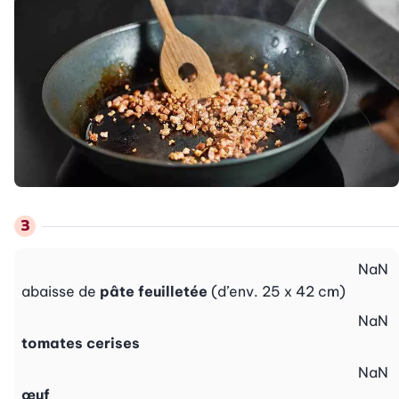
NaN
abaisse de
pâte feuilletée
(d’env. 25 x 42 cm)
NaN
tomates cerises
NaN
œuf