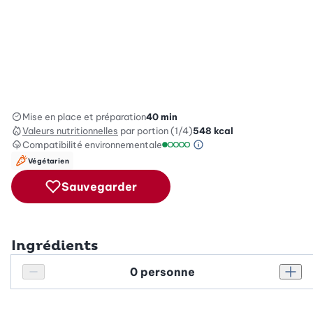
Mise en place et préparation
40 min
Valeurs nutritionnelles
par portion (1/4)
548
kcal
Compatibilité environnementale
Information sur l’éc
Échelle de compatibilité environ
Végétarien
Sauvegarder
Ingrédients
Personnes
Réduire le nombre de personnes
Augm