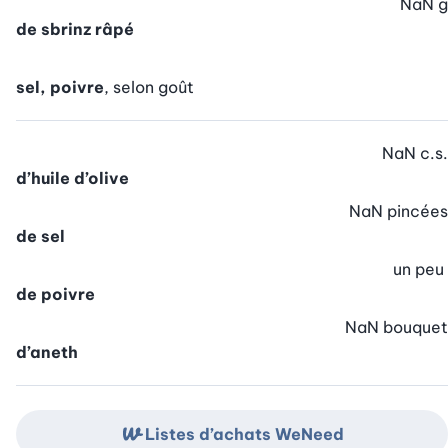
NaN
g
de sbrinz râpé
sel, poivre
, selon goût
NaN
c.s.
d’huile d’olive
NaN
pincées
de sel
un peu
de poivre
NaN
bouquet
d’aneth
Listes d’achats WeNeed