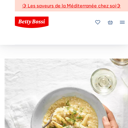
🍋
Les saveurs de la Méditerranée chez soi
🍋
Mes favoris
Mon pani
Me