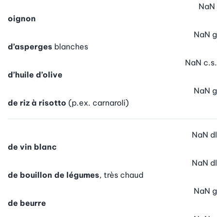
NaN
oignon
NaN
g
d’asperges
blanches
NaN
c.s.
d’huile d’olive
NaN
g
de riz à risotto
(p.ex. carnaroli)
NaN
dl
de vin blanc
NaN
dl
de bouillon de légumes
, très chaud
NaN
g
de beurre