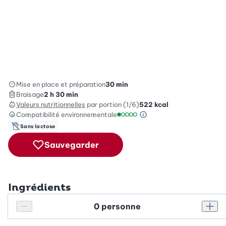
Mise en place et préparation
30 min
Braisage
2 h 30 min
Valeurs nutritionnelles
par portion (1/6)
522
kcal
Compatibilité environnementale
Information sur l’éc
Échelle de compatibilité environ
Sans lactose
Sauvegarder
Ingrédients
Personnes
Réduire le nombre de personnes
Augm