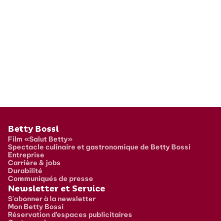
Pied de page
Betty Bossi
Film «Salut Betty»
Spectacle culinaire et gastronomique de Betty Bossi
Entreprise
Carrière & jobs
Durabilité
Communiqués de presse
Newsletter et Service
S'abonner à la newsletter
Mon Betty Bossi
Réservation d’espaces publicitaires