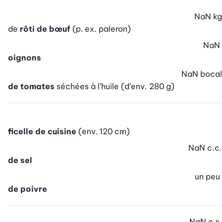
NaN
kg
de
rôti de bœuf
(p. ex. paleron)
NaN
oignons
NaN
bocal
de tomates
séchées à l’huile (d’env. 280 g)
ficelle de cuisine
(env. 120 cm)
NaN
c.c.
de sel
un peu
de poivre
NaN
c.s.