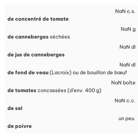
NaN
c.s.
de concentré de tomate
NaN
g
de canneberges
séchées
NaN
dl
de jus de canneberges
NaN
dl
de fond de veau
(Lacroix) ou de bouillon de bœuf
NaN
boîte
de tomates
concassées (d’env. 400 g)
NaN
c.c.
de sel
un peu
de poivre