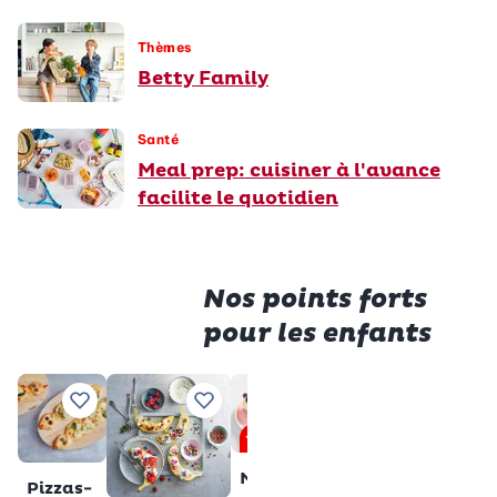
Thèmes
Betty Family
Santé
Meal prep: cuisiner à l'avance
facilite le quotidien
Nos points forts
pour les enfants
Premiu
Saucisses
Tranche
Ajouter à vos recettes préférées
Ajouter à vos recettes préférées
Ajouter à vos recettes pré
Ajouter à vos 
Aj
en cage
au lait
Premium
sans
Total
28 min
Muffins
gluten
Pizzas-