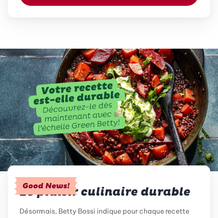
Good News!
Le plaisir culinaire durable
Désormais, Betty Bossi indique pour chaque recette