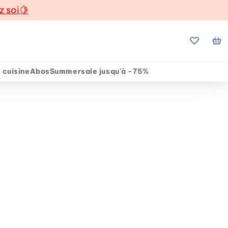
z soi
🍋
Mes favo
Mo
 cuisine
Abos
Summersale jusqu'à -75%