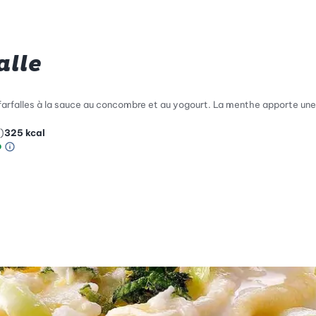
alle
farfalles à la sauce au concombre et au yogourt. La menthe apporte une
)
325
kcal
Information sur l’échelle Green Betty
le de compatibilité environnementale: 5 sur 5