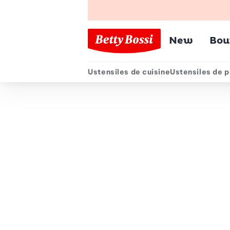
Menu pr
New
Bou
Ustensiles de cuisine
Ustensiles de p
Menu secondair