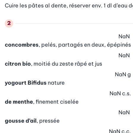
Cuire les pâtes al dente, réserver env. 1 dl d’eau 
NaN
concombres
, pelés, partagés en deux, épépinés
NaN
citron bio
, moitié du zeste râpé et jus
NaN
g
yogourt Bifidus
nature
NaN
c.s.
de menthe
, finement ciselée
NaN
gousse d’ail
, pressée
NaN
c.c.