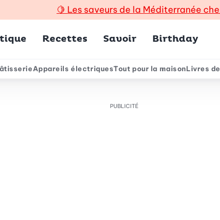
🍋
Les saveurs de la Méditerranée che
incipal
tique
Recettes
Savoir
Birthday
âtisserie
Appareils électriques
Tout pour la maison
Livres de
e
PUBLICITÉ