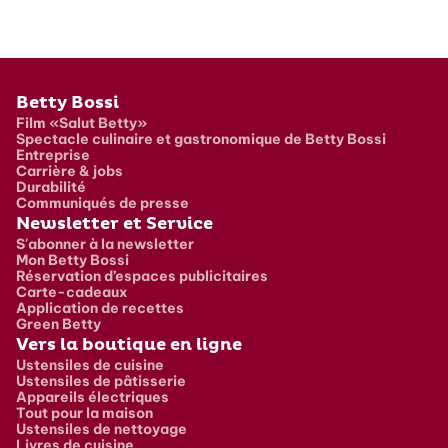
Pied de page
Betty Bossi
Film «Salut Betty»
Spectacle culinaire et gastronomique de Betty Bossi
Entreprise
Carrière & jobs
Durabilité
Communiqués de presse
Newsletter et Service
S'abonner à la newsletter
Mon Betty Bossi
Réservation d’espaces publicitaires
Carte-cadeaux
Application de recettes
Green Betty
Vers la boutique en ligne
Ustensiles de cuisine
Ustensiles de pâtisserie
Appareils électriques
Tout pour la maison
Ustensiles de nettoyage
Livres de cuisine