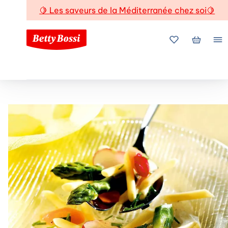
🍋
Les saveurs de la Méditerranée chez soi
🍋
Mes favoris
Mon pani
Me