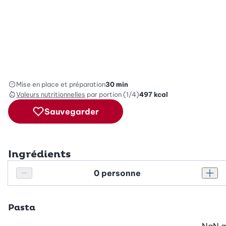
Mise en place et préparation
30 min
Valeurs nutritionnelles
par portion (1/4)
497
kcal
Sauvegarder
Ingrédients
Personnes
Réduire le nombre de personnes
Augm
Pasta