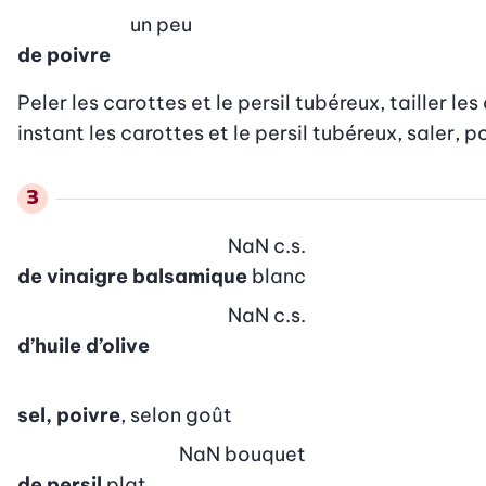
un peu
de poivre
Peler les carottes et le persil tubéreux, tailler les
instant les carottes et le persil tubéreux, saler, p
NaN
c.s.
de vinaigre balsamique
blanc
NaN
c.s.
d’huile d’olive
sel, poivre
, selon goût
NaN
bouquet
de persil
plat