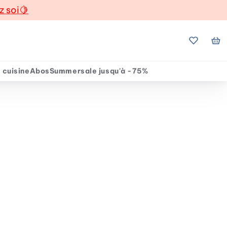
z soi
🍋
Mes favo
Mo
 cuisine
Abos
Summersale jusqu'à -75%