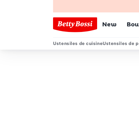
Menu pr
New
Bou
Ustensiles de cuisine
Ustensiles de p
Menu secondair