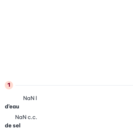
NaN
l
d’eau
NaN
c.c.
de sel