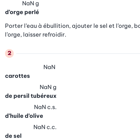
NaN
g
d’orge perlé
Porter l’eau à ébullition, ajouter le sel et l’orge,
l’orge, laisser refroidir.
NaN
carottes
NaN
g
de persil tubéreux
NaN
c.s.
d’huile d’olive
NaN
c.c.
de sel