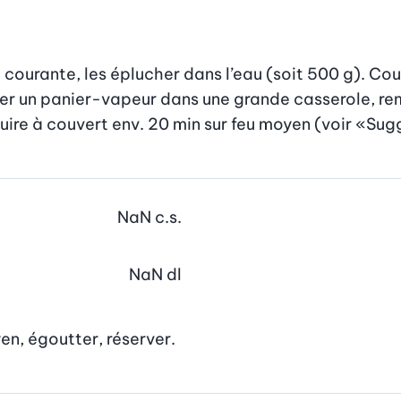
courante, les éplucher dans l’eau (soit 500 g). Cou
ller un panier-vapeur dans une grande casserole, rem
cuire à couvert env. 20 min sur feu moyen (voir «Su
NaN
c.s.
NaN
dl
yen, égoutter, réserver.