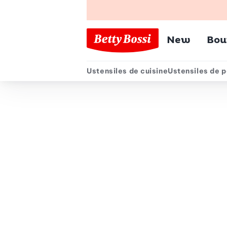
Menu pr
New
Bou
Ustensiles de cuisine
Ustensiles de p
Menu secondair