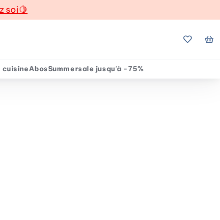
z soi
🍋
Mes favo
Mo
 cuisine
Abos
Summersale jusqu'à -75%