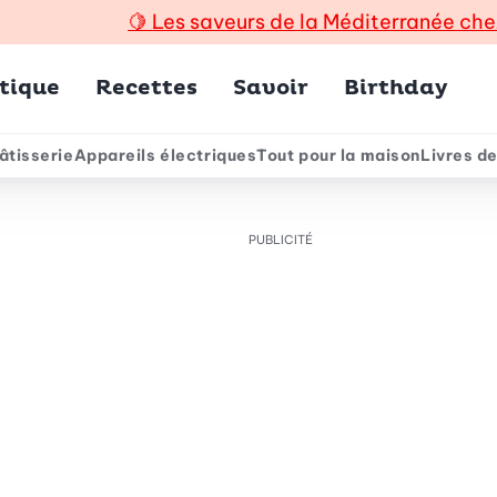
🍋
Les saveurs de la Méditerranée che
incipal
tique
Recettes
Savoir
Birthday
âtisserie
Appareils électriques
Tout pour la maison
Livres de
e
PUBLICITÉ