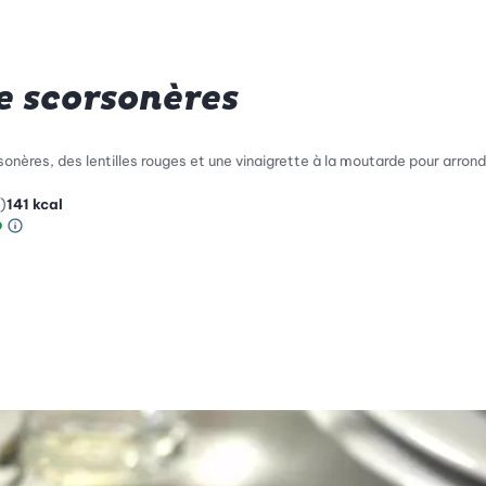
e scorsonères
onères, des lentilles rouges et une vinaigrette à la moutarde pour arrondir
)
141
kcal
Information sur l’échelle Green Betty
le de compatibilité environnementale: 5 sur 5