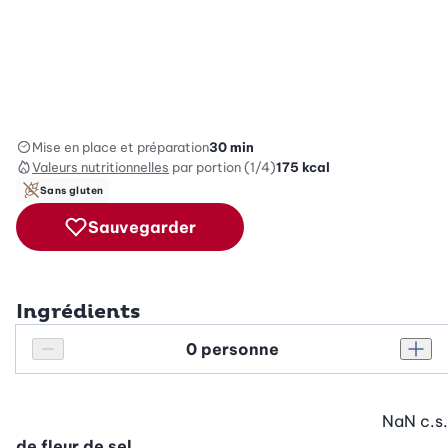
Mise en place et préparation
30 min
Valeurs nutritionnelles
par portion (1/4)
175
kcal
Sans gluten
Sauvegarder
Ingrédients
Personnes
Réduire le nombre de personnes
Augm
NaN
c.s.
de fleur de sel