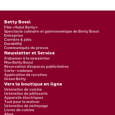
Pied de page
Betty Bossi
Film «Salut Betty»
Spectacle culinaire et gastronomique de Betty Bossi
Entreprise
Carrière & jobs
Durabilité
Communiqués de presse
Newsletter et Service
S'abonner à la newsletter
Mon Betty Bossi
Réservation d’espaces publicitaires
Carte-cadeaux
Application de recettes
Green Betty
Vers la boutique en ligne
Ustensiles de cuisine
Ustensiles de pâtisserie
Appareils électriques
Tout pour la maison
Ustensiles de nettoyage
Livres de cuisine
Abos