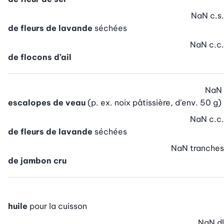
NaN
c.s.
de fleurs de lavande
séchées
NaN
c.c.
de flocons d’ail
NaN
escalopes de veau
(p. ex. noix pâtissière, d’env. 50 g)
NaN
c.c.
de fleurs de lavande
séchées
NaN
tranches
de jambon cru
huile
pour la cuisson
NaN
dl