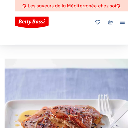
🍋
Les saveurs de la Méditerranée chez soi
🍋
Mes favoris
Mon pani
Me