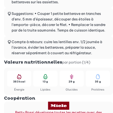
betteraves sur les assiettes.
Suggestions: • Couper 1 petite betterave en tranches
d’env. 5 mm d’épaisseur, découper des étoiles à
l’emporte-pièce, décorer le filet. • Remplacer le sandre
par de la truite saumonée. Temps de cuisson identique.
Compte à rebours: cuire les lentilles env. 1/2 journée à
l’avance, évider les betteraves, préparer la sauce,
réserver séparément à couvert au réfrigérateur.
Valeurs nutritionnelles
par portion (1/4)
383 kcal
13 g
29 g
35 g
Énergie
Lipides
Glucides
Protéines
Coopération
Betty Bossi développe toutes les recettes avec des