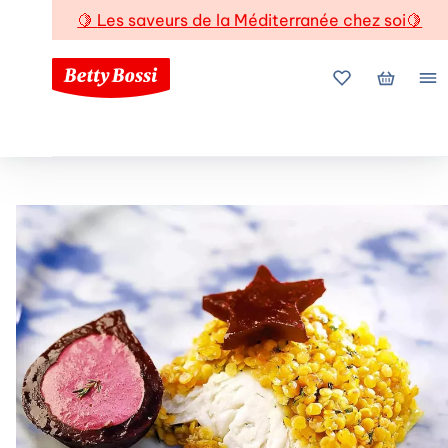
🍋
Les saveurs de la Méditerranée chez soi
🍋
Mes favoris
Mon pani
Me