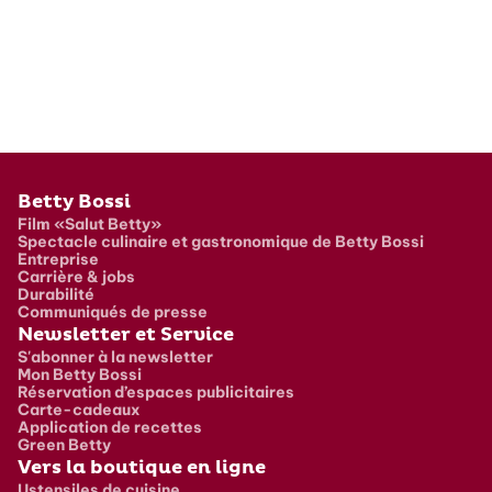
Pied de page
Betty Bossi
Film «Salut Betty»
Spectacle culinaire et gastronomique de Betty Bossi
Entreprise
Carrière & jobs
Durabilité
Communiqués de presse
Newsletter et Service
S'abonner à la newsletter
Mon Betty Bossi
Réservation d’espaces publicitaires
Carte-cadeaux
Application de recettes
Green Betty
Vers la boutique en ligne
Ustensiles de cuisine