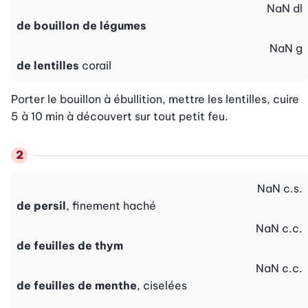
NaN
dl
de bouillon de légumes
NaN
g
de lentilles
corail
Porter le bouillon à ébullition, mettre les lentilles, cuire 
5 à 10 min à découvert sur tout petit feu.
NaN
c.s.
de persil
, finement haché
NaN
c.c.
de feuilles de thym
NaN
c.c.
de feuilles de menthe
, ciselées