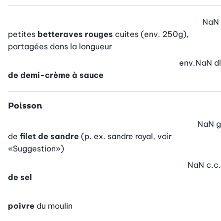
NaN
petites
betteraves rouges
cuites (env. 250g),
partagées dans la longueur
env.
NaN
dl
de demi-crème à sauce
Poisson
NaN
g
de
filet de sandre
(p. ex. sandre royal, voir
«Suggestion»)
NaN
c.c.
de sel
poivre
du moulin