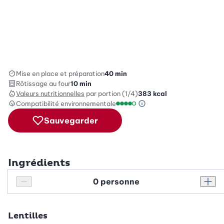
Mise en place et préparation
40 min
Rôtissage au four
10 min
Valeurs nutritionnelles
par portion (1/4)
383
kcal
Compatibilité environnementale
Information sur l’éc
Échelle de compatibilité enviro
Sauvegarder
Ingrédients
Personnes
Réduire le nombre de personnes
Augm
Lentilles