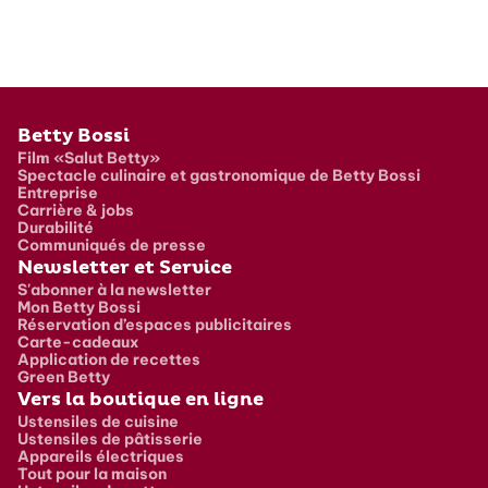
Pied de page
Betty Bossi
Film «Salut Betty»
Spectacle culinaire et gastronomique de Betty Bossi
Entreprise
Carrière & jobs
Durabilité
Communiqués de presse
Newsletter et Service
S'abonner à la newsletter
Mon Betty Bossi
Réservation d’espaces publicitaires
Carte-cadeaux
Application de recettes
Green Betty
Vers la boutique en ligne
Ustensiles de cuisine
Ustensiles de pâtisserie
Appareils électriques
Tout pour la maison