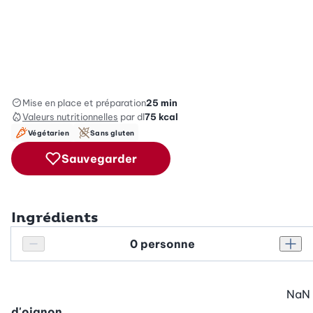
Mise en place et préparation
25 min
Valeurs nutritionnelles
par dl
75
kcal
Végétarien
Sans gluten
Sauvegarder
Ingrédients
Personnes
Réduire le nombre de personnes
Augm
NaN
d'oignon