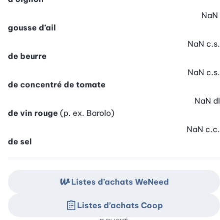
NaN
gousse d’ail
NaN
c.s.
de beurre
NaN
c.s.
de concentré de tomate
NaN
dl
de vin rouge
(p. ex. Barolo)
NaN
c.c.
de sel
Listes d’achats WeNeed
Listes d’achats Coop