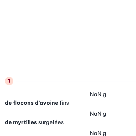
NaN
g
de flocons d’avoine
fins
NaN
g
de myrtilles
surgelées
NaN
g