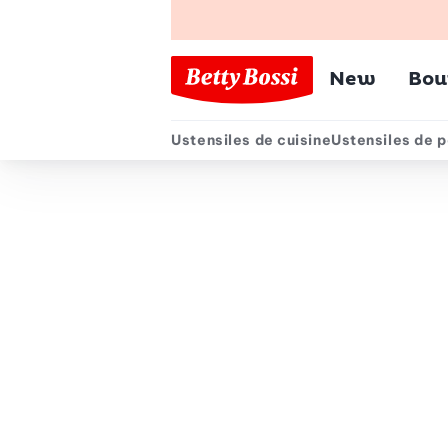
Menu pr
New
Bou
Ustensiles de cuisine
Ustensiles de p
Menu secondair