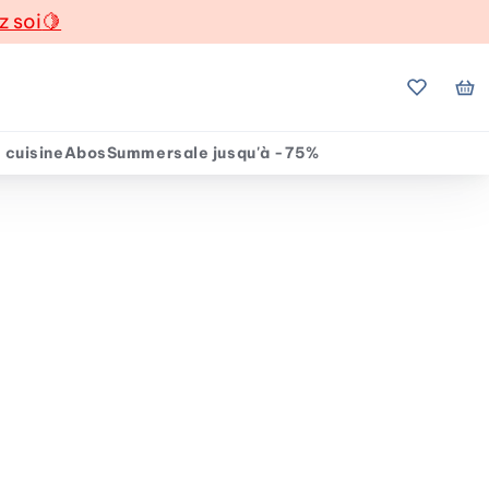
z soi
🍋
Mes favo
Mo
 cuisine
Abos
Summersale jusqu'à -75%