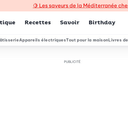
🍋
Les saveurs de la Méditerranée che
incipal
tique
Recettes
Savoir
Birthday
âtisserie
Appareils électriques
Tout pour la maison
Livres de
e
PUBLICITÉ