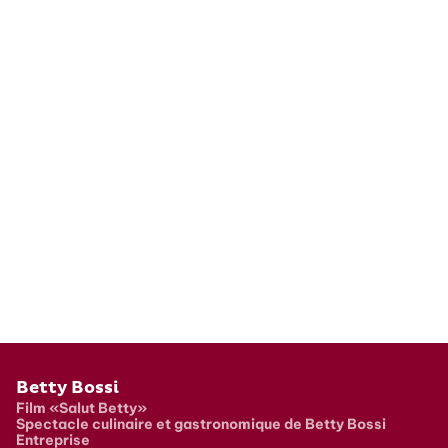
Pied de page
Betty Bossi
Film «Salut Betty»
Spectacle culinaire et gastronomique de Betty Bossi
Entreprise