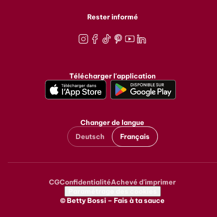
Rester informé
Instagram
Facebook
TikTok
Pinterest
Youtube
LinkedIn
Télécharger l'application
Changer de langue
Deutsch
Français
CG
Confidentialité
Achevé d'imprimer
Metanavigation
Paramétrage des cookies
© Betty Bossi – Fais à ta sauce