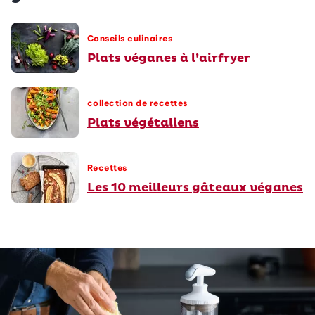
Conseils culinaires
Plats véganes à l’airfryer
collection de recettes
Plats végétaliens
Recettes
Les 10 meilleurs gâteaux véganes