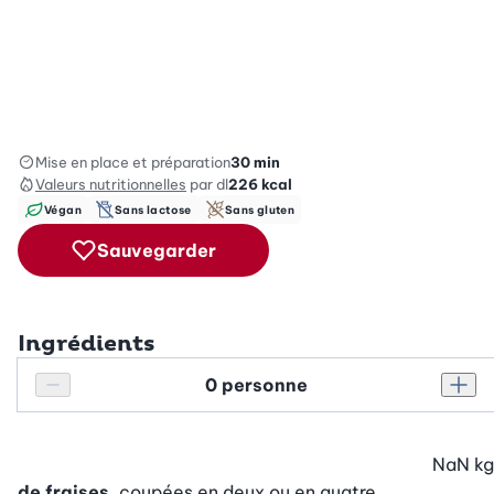
Mise en place et préparation
30 min
Valeurs nutritionnelles
par dl
226
kcal
Végan
Sans lactose
Sans gluten
Sauvegarder
Ingrédients
Personnes
Réduire le nombre de personnes
Augm
NaN
kg
de fraises
, coupées en deux ou en quatre