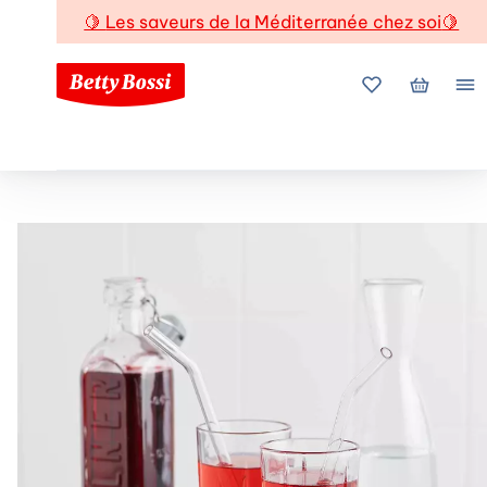
🍋
Les saveurs de la Méditerranée chez soi
🍋
Mes favoris
Mon pani
Me