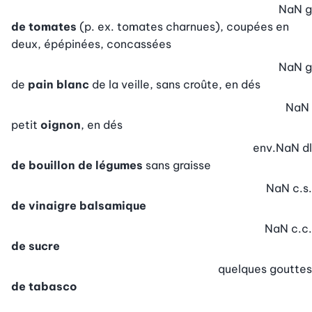
NaN
g
de tomates
(p. ex. tomates charnues), coupées en
deux, épépinées, concassées
NaN
g
de
pain blanc
de la veille, sans croûte, en dés
NaN
petit
oignon
, en dés
env.
NaN
dl
de bouillon de légumes
sans graisse
NaN
c.s.
de vinaigre balsamique
NaN
c.c.
de sucre
quelques
gouttes
de tabasco