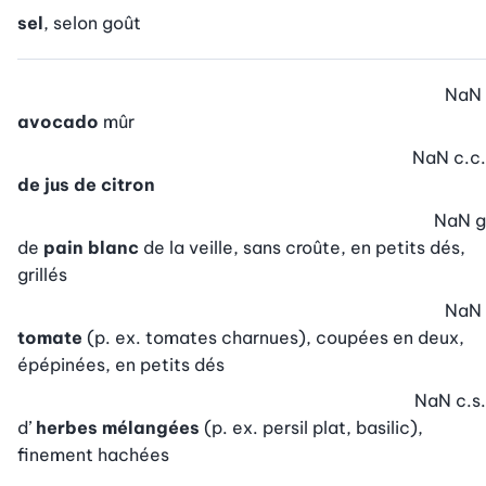
sel
, selon goût
NaN
avocado
mûr
NaN
c.c.
de jus de citron
NaN
g
de
pain blanc
de la veille, sans croûte, en petits dés,
grillés
NaN
tomate
(p. ex. tomates charnues), coupées en deux,
épépinées, en petits dés
NaN
c.s.
d’
herbes mélangées
(p. ex. persil plat, basilic),
finement hachées