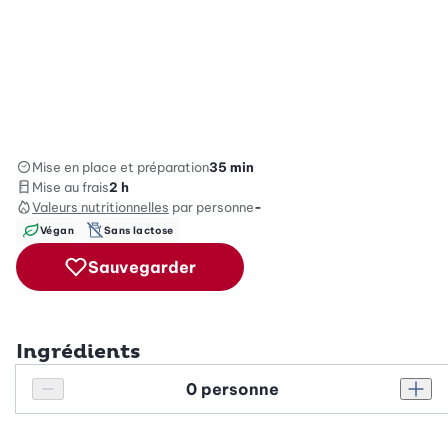
Mise en place et préparation
35 min
Mise au frais
2 h
Valeurs nutritionnelles
par personne
-
Végan
Sans lactose
Sauvegarder
Ingrédients
Personnes
Réduire le nombre de personnes
Augm