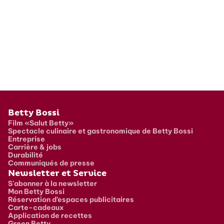
Pied de page
Betty Bossi
Film «Salut Betty»
Spectacle culinaire et gastronomique de Betty Bossi
Entreprise
Carrière & jobs
Durabilité
Communiqués de presse
Newsletter et Service
S'abonner à la newsletter
Mon Betty Bossi
Réservation d’espaces publicitaires
Carte-cadeaux
Application de recettes
Green Betty