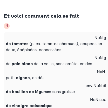
Et voici comment cela se fait
NaN
g
de tomates
(p. ex. tomates charnues), coupées en
deux, épépinées, concassées
NaN
g
de
pain blanc
de la veille, sans croûte, en dés
NaN
petit
oignon
, en dés
env.
NaN
dl
de bouillon de légumes
sans graisse
NaN
c.s.
de vinaigre balsamique