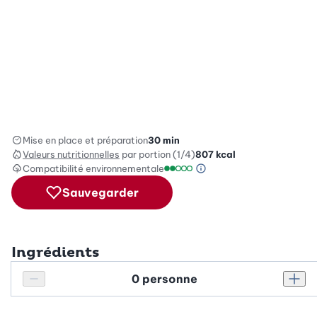
Mise en place et préparation
30 min
Valeurs nutritionnelles
par portion (1/4)
807
kcal
Compatibilité environnementale
Information sur l’éc
Échelle de compatibilité enviro
Sauvegarder
Ingrédients
Personnes
Réduire le nombre de personnes
Augm