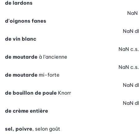
de lardons
NaN
d'oignons fanes
NaN
dl
de vin blanc
NaN
c.s.
de moutarde
à l’ancienne
NaN
c.s.
de moutarde
mi-forte
NaN
dl
de bouillon de poule
Knorr
NaN
dl
de crème entière
sel, poivre
, selon goût