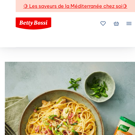
🍋
Les saveurs de la Méditerranée chez soi
🍋
Mes favoris
Mon pani
Me