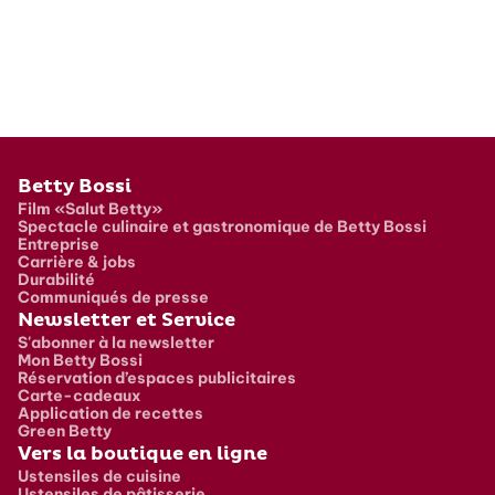
Pied de page
Betty Bossi
Film «Salut Betty»
Spectacle culinaire et gastronomique de Betty Bossi
Entreprise
Carrière & jobs
Durabilité
Communiqués de presse
Newsletter et Service
S'abonner à la newsletter
Mon Betty Bossi
Réservation d’espaces publicitaires
Carte-cadeaux
Application de recettes
Green Betty
Vers la boutique en ligne
Ustensiles de cuisine
Ustensiles de pâtisserie