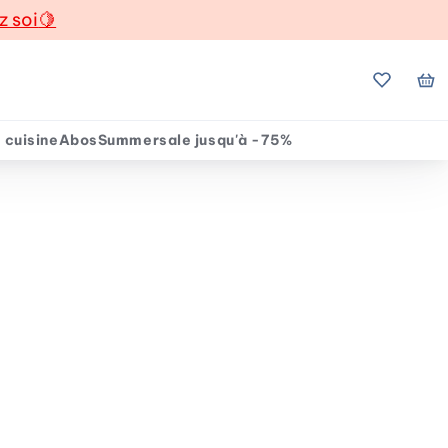
z soi
🍋
Mes favo
Mo
 cuisine
Abos
Summersale jusqu'à -75%