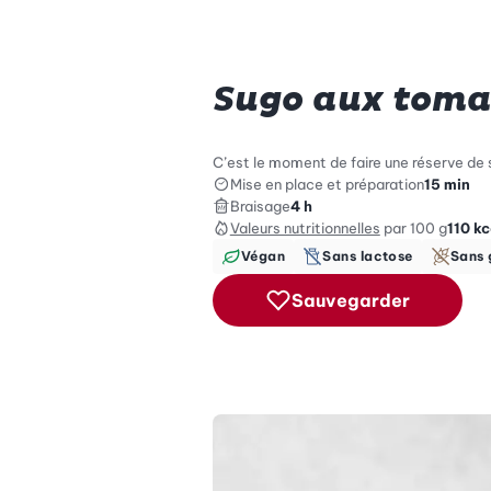
Sugo aux toma
C’est le moment de faire une réserve de 
Mise en place et préparation
15 min
Braisage
4 h
Valeurs nutritionnelles
par 100 g
110
kc
Végan
Sans lactose
Sans 
Sauvegarder