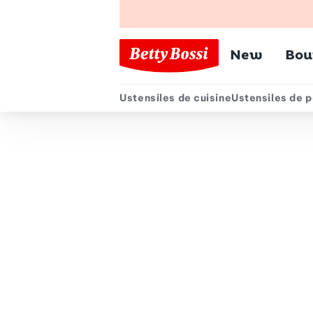
Menu pr
New
Bou
Ustensiles de cuisine
Ustensiles de p
Menu secondair