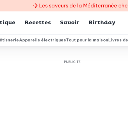
🍋
Les saveurs de la Méditerranée che
incipal
tique
Recettes
Savoir
Birthday
âtisserie
Appareils électriques
Tout pour la maison
Livres de
e
PUBLICITÉ