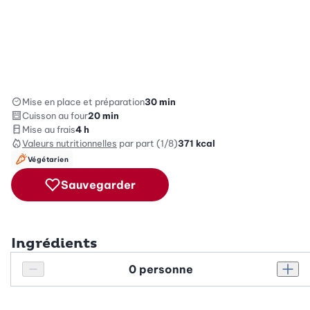
Mise en place et préparation
30 min
Cuisson au four
20 min
Mise au frais
4 h
Valeurs nutritionnelles
par part (1/8)
371
kcal
Végétarien
Sauvegarder
Ingrédients
Personnes
Réduire le nombre de personnes
Augm