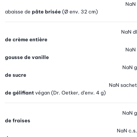
NaN
abaisse de
pâte brisée
(Ø env. 32 cm)
NaN
dl
de crème entière
NaN
gousse de vanille
NaN
g
de sucre
NaN
sachet
de gélifiant
végan (Dr. Oetker, d’env. 4 g)
NaN
g
de fraises
NaN
c.s.