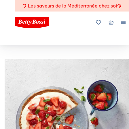
🍋
Les saveurs de la Méditerranée chez soi
🍋
Mes favoris
Mon pani
Me