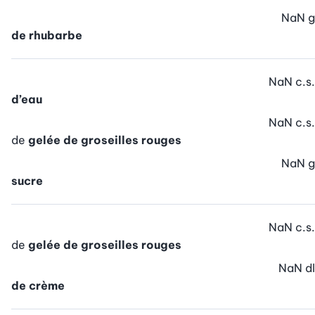
NaN
g
de rhubarbe
NaN
c.s.
d’eau
NaN
c.s.
de
gelée de groseilles rouges
NaN
g
sucre
NaN
c.s.
de
gelée de groseilles rouges
NaN
dl
de crème