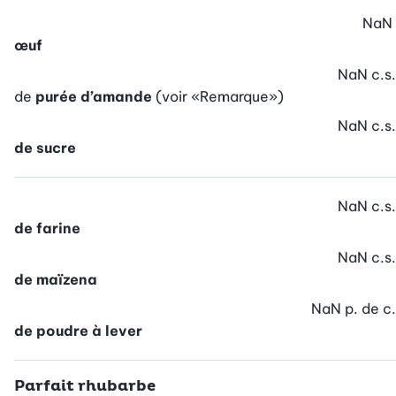
NaN
œuf
NaN
c.s.
de
purée d’amande
(voir «Remarque»)
NaN
c.s.
de sucre
NaN
c.s.
de farine
NaN
c.s.
de maïzena
NaN
p. de c.
de poudre à lever
Parfait rhubarbe