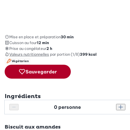
Mise en place et préparation
30 min
Cuisson au four
12 min
Prise au congélateur
2 h
Valeurs nutritionnelles
par portion (1/8)
399
kcal
Végétarien
Sauvegarder
Ingrédients
Personnes
Réduire le nombre de personnes
Augm
Biscuit aux amandes