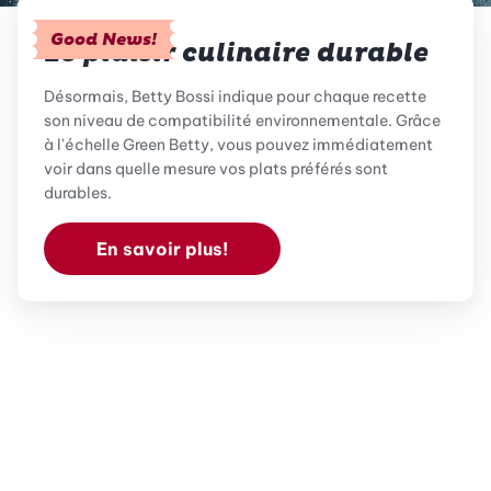
Good News!
Le plaisir culinaire durable
Désormais, Betty Bossi indique pour chaque recette
son niveau de compatibilité environnementale. Grâce
à l'échelle Green Betty, vous pouvez immédiatement
voir dans quelle mesure vos plats préférés sont
durables.
En savoir plus!