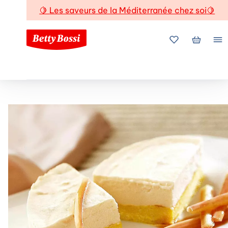
🍋
Les saveurs de la Méditerranée chez soi
🍋
Mes favoris
Mon pani
Me