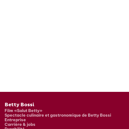
Pied de page
Betty Bossi
Film «Salut Betty»
Spectacle culinaire et gastronomique de Betty Bossi
Entreprise
Carrière & jobs
Durabilité