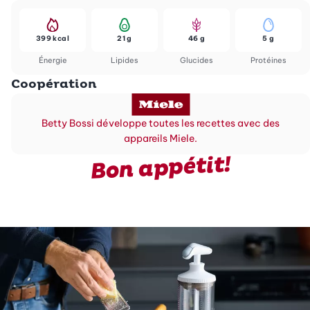
399 kcal
21 g
46 g
5 g
Énergie
Lipides
Glucides
Protéines
Coopération
Betty Bossi développe toutes les recettes avec des
appareils Miele.
Bon appétit!