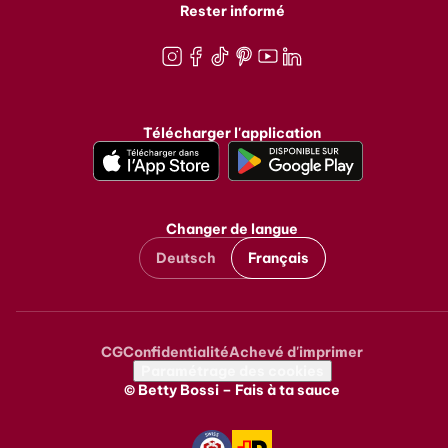
Rester informé
Instagram
Facebook
TikTok
Pinterest
Youtube
LinkedIn
Télécharger l'application
Changer de langue
Deutsch
Français
CG
Confidentialité
Achevé d'imprimer
Metanavigation
Paramétrage des cookies
© Betty Bossi – Fais à ta sauce