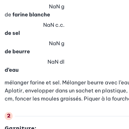
NaN
g
de
farine blanche
NaN
c.c.
de sel
NaN
g
de beurre
NaN
dl
d’eau
mélanger farine et sel. Mélanger beurre avec l’eau.
Aplatir, envelopper dans un sachet en plastique, r
cm, foncer les moules graissés. Piquer à la fourch
Garniture: