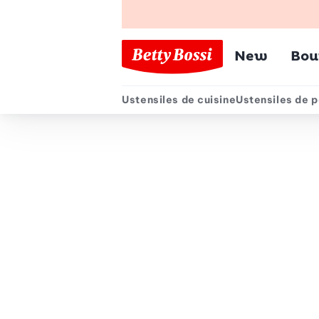
Menu pr
New
Bou
Ustensiles de cuisine
Ustensiles de p
Menu secondair