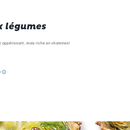
x légumes
 appétissant, mais riche en vitamines!
Information sur l’échelle Green Betty
le de compatibilité environnementale: 4 sur 5