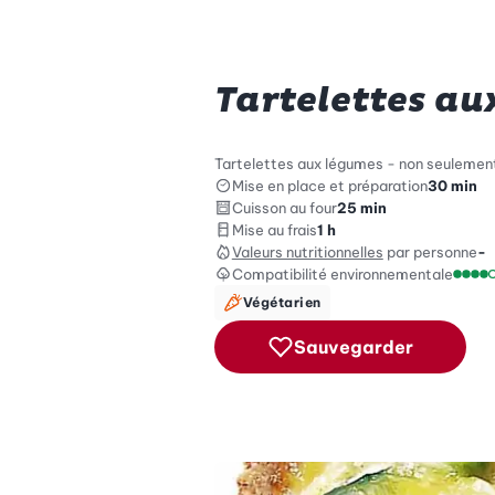
Tartelettes au
Tartelettes aux légumes - non seulement
Mise en place et préparation
30 min
Cuisson au four
25 min
Mise au frais
1 h
Valeurs nutritionnelles
par personne
-
Compatibilité environnementale
Échel
Végétarien
Sauvegarder