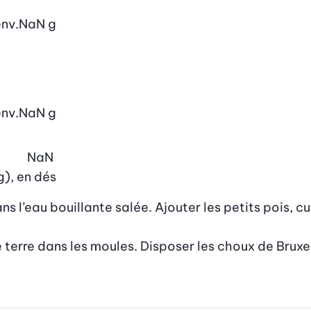
nv.
NaN
g
nv.
NaN
g
NaN
g), en dés
s l’eau bouillante salée. Ajouter les petits pois, cui
erre dans les moules. Disposer les choux de Bruxell