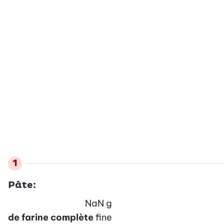
Pâte:
NaN
g
de farine complète
fine