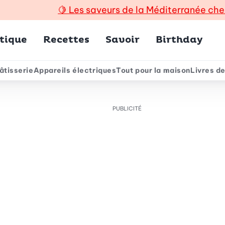
🍋
Les saveurs de la Méditerranée che
incipal
tique
Recettes
Savoir
Birthday
âtisserie
Appareils électriques
Tout pour la maison
Livres de
e
PUBLICITÉ