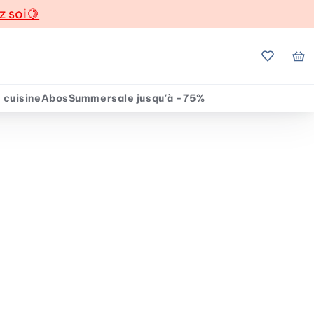
z soi
🍋
Mes favo
Mo
 cuisine
Abos
Summersale jusqu'à -75%