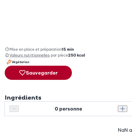
Mise en place et préparation
15 min
Valeurs nutritionnelles
par pièce
250
kcal
Végétarien
Sauvegarder
Ingrédients
Personnes
Réduire le nombre de personnes
Augm
NaN
g