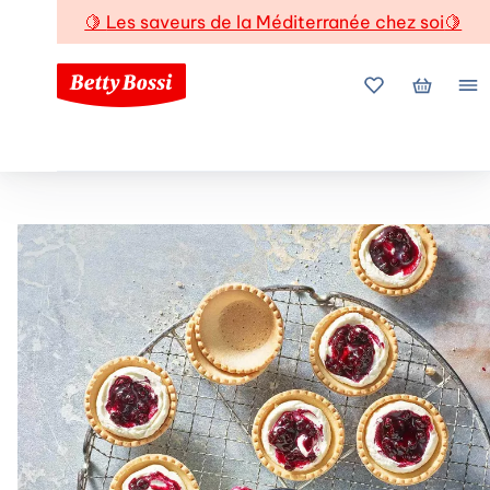
🍋
Les saveurs de la Méditerranée chez soi
🍋
Mes favoris
Mon pani
Me