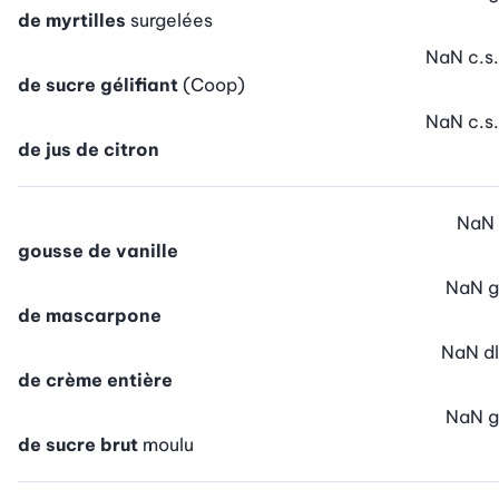
de myrtilles
surgelées
NaN
c.s.
de sucre gélifiant
(Coop)
NaN
c.s.
de jus de citron
NaN
gousse de vanille
NaN
g
de mascarpone
NaN
dl
de crème entière
NaN
g
de sucre brut
moulu