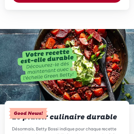
Good News!
Le plaisir culinaire durable
Désormais, Betty Bossi indique pour chaque recette