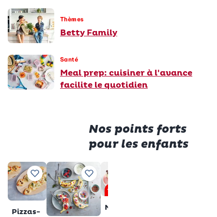
Thèmes
Betty Family
Santé
Meal prep: cuisiner à l'avance
facilite le quotidien
Nos points forts
pour les enfants
Premiu
Saucisses
Tranche
Ajouter à vos recettes préférées
Ajouter à vos recettes préférées
Ajouter à vos recettes pré
Ajouter à vos 
Aj
en cage
au lait
Premium
sans
Total
28 min
Muffins
gluten
Pizzas-