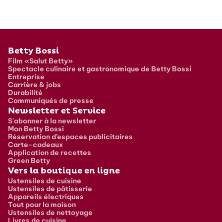
Pied de page
Betty Bossi
Film «Salut Betty»
Spectacle culinaire et gastronomique de Betty Bossi
Entreprise
Carrière & jobs
Durabilité
Communiqués de presse
Newsletter et Service
S'abonner à la newsletter
Mon Betty Bossi
Réservation d’espaces publicitaires
Carte-cadeaux
Application de recettes
Green Betty
Vers la boutique en ligne
Ustensiles de cuisine
Ustensiles de pâtisserie
Appareils électriques
Tout pour la maison
Ustensiles de nettoyage
Livres de cuisine