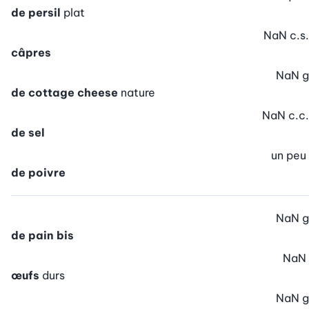
de persil
plat
NaN
c.s.
câpres
NaN
g
de cottage cheese
nature
NaN
c.c.
de sel
un peu
de poivre
NaN
g
de pain bis
NaN
œufs
durs
NaN
g