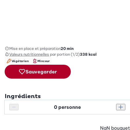
Mise en place et préparation
20 min
Valeurs nutritionnelles
par portion (1/2)
338
kcal
Végétarien
Minceur
Sauvegarder
Ingrédients
Personnes
Réduire le nombre de personnes
Augm
NaN
bouquet