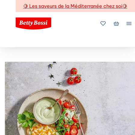
🍋
Les saveurs de la Méditerranée chez soi
🍋
Mes favoris
Mon pani
Me