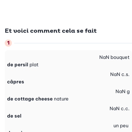
Et voici comment cela se fait
NaN
bouquet
de persil
plat
NaN
c.s.
câpres
NaN
g
de cottage cheese
nature
NaN
c.c.
de sel
un peu