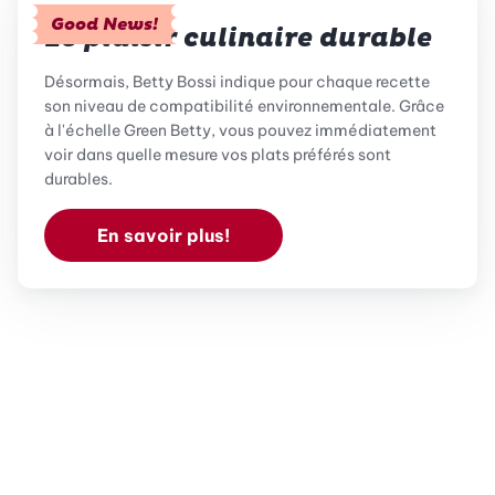
Good News!
Le plaisir culinaire durable
Désormais, Betty Bossi indique pour chaque recette
son niveau de compatibilité environnementale. Grâce
à l'échelle Green Betty, vous pouvez immédiatement
voir dans quelle mesure vos plats préférés sont
durables.
En savoir plus!