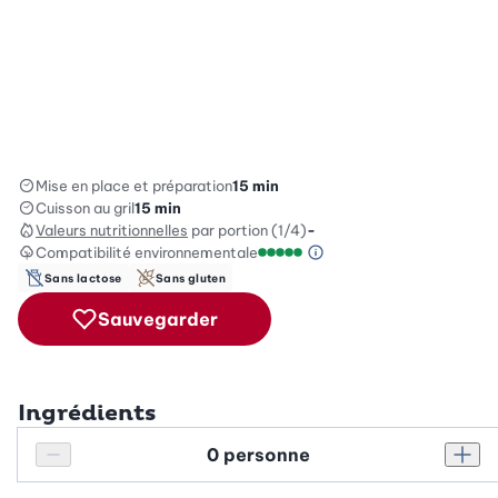
Mise en place et préparation
15 min
Cuisson au gril
15 min
Valeurs nutritionnelles
par portion (1/4)
-
Compatibilité environnementale
Information sur l’éc
Échelle de compatibilité enviro
Sans lactose
Sans gluten
Sauvegarder
Ingrédients
Personnes
Réduire le nombre de personnes
Augm