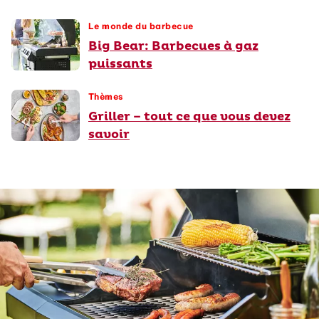
Le monde du barbecue
Big Bear: Barbecues à gaz
puissants
Thèmes
Griller – tout ce que vous devez
savoir