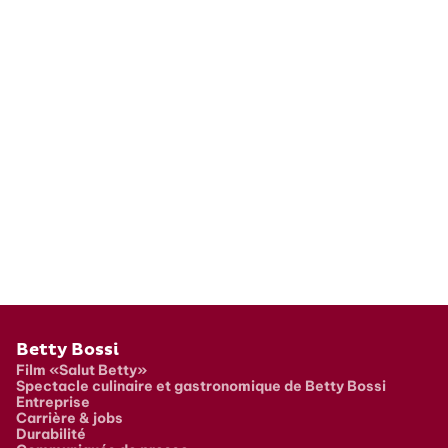
Pied de page
Betty Bossi
Film «Salut Betty»
Spectacle culinaire et gastronomique de Betty Bossi
Entreprise
Carrière & jobs
Durabilité