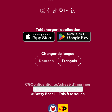
Instagram
Facebook
TikTok
Pinterest
Youtube
LinkedIn
Télécharger l'application
Changer de langue
Deutsch
Français
CG
Confidentialité
Achevé d'imprimer
Metanavigation
Paramétrage des cookies
© Betty Bossi – Fais à ta sauce