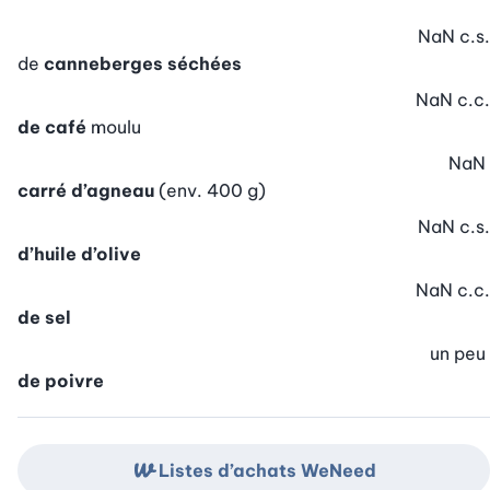
NaN
c.s.
de
canneberges séchées
NaN
c.c.
de café
moulu
NaN
carré d’agneau
(env. 400 g)
NaN
c.s.
d’huile d’olive
NaN
c.c.
de sel
un peu
de poivre
Listes d’achats WeNeed