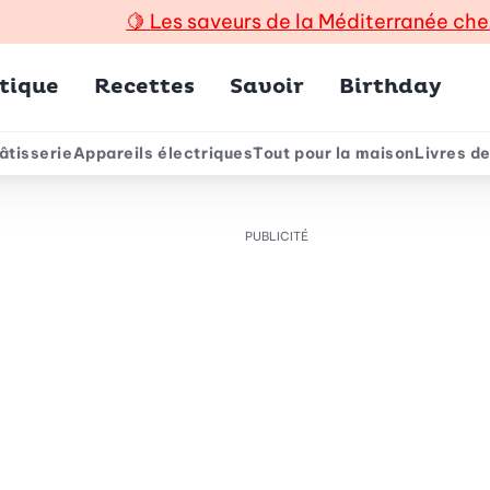
🍋
Les saveurs de la Méditerranée che
incipal
tique
Recettes
Savoir
Birthday
âtisserie
Appareils électriques
Tout pour la maison
Livres de
e
PUBLICITÉ