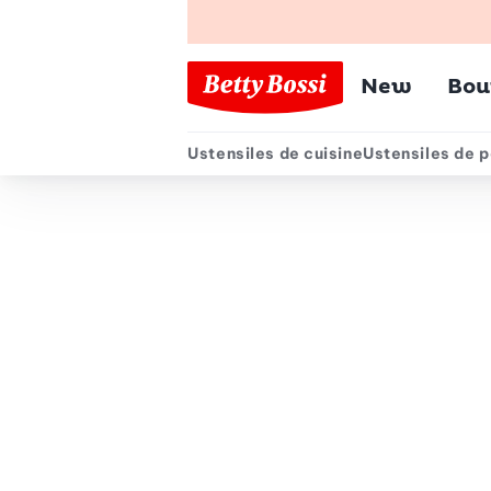
Menu pr
New
Bou
Ustensiles de cuisine
Ustensiles de p
Menu secondair