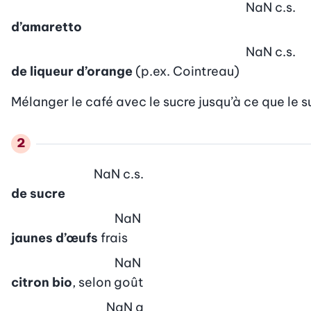
NaN
c.s.
d’amaretto
NaN
c.s.
de liqueur d’orange
(p.ex. Cointreau)
Mélanger le café avec le sucre jusqu’à ce que le su
NaN
c.s.
de sucre
NaN
jaunes d’œufs
frais
NaN
citron bio
, selon goût
NaN
g