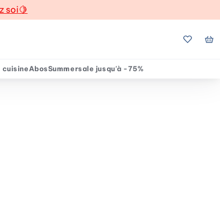
z soi
🍋
Mes favo
Mo
 cuisine
Abos
Summersale jusqu'à -75%