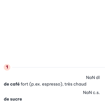
NaN
dl
de café
fort (p.ex. espresso), très chaud
NaN
c.s.
de sucre